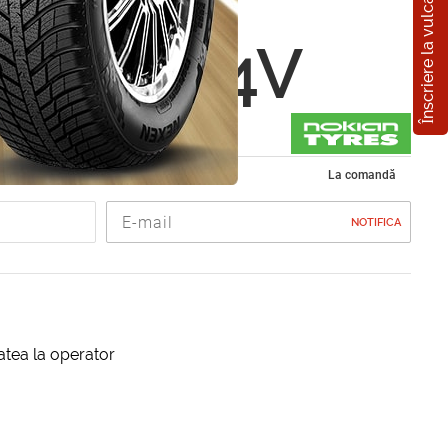
Înscriere la vulcanizare
n WR
5 R17 84V
de iarna 205/45 R17
La comandă
NOTIFICA
itatea la operator