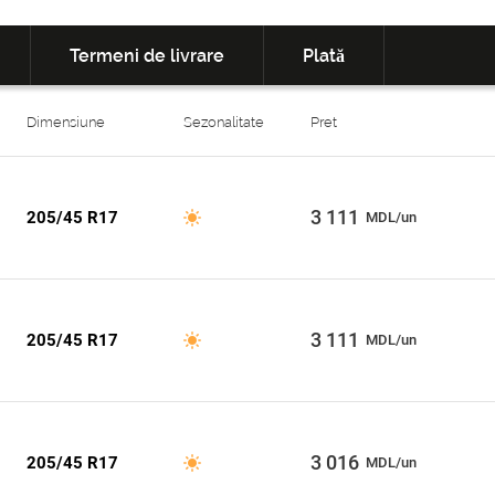
Termeni de livrare
Plată
Dimensiune
Sezonalitate
Pret
3 111
205/45 R17
MDL/un
3 111
205/45 R17
MDL/un
3 016
205/45 R17
MDL/un