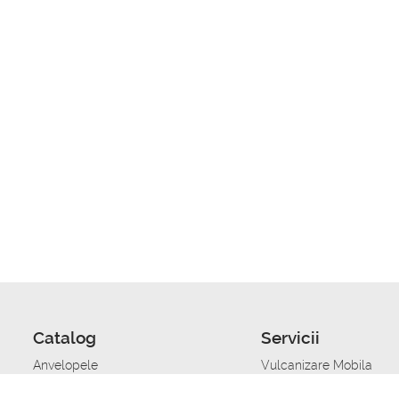
Catalog
Servicii
Anvelopele
Vulcanizare Mobila
Jante
Stocare anvelope