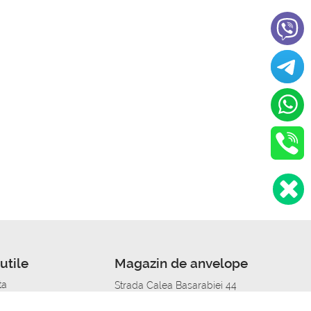
utile
Magazin de anvelope
ta
Strada Calea Basarabiei 44
edit
Service auto in Chisinau