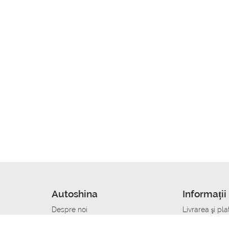
Autoshina
Informații 
Despre noi
Livrarea şi pla
Noutati
Сumpăra in cr