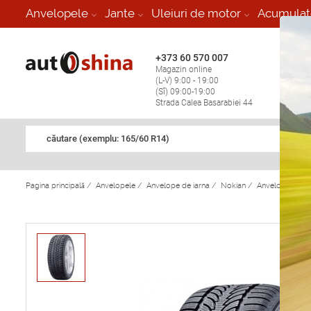
-
Anvelopele
Jante
Uleiuri de motor
Acumulat
+373 60 570 007
+373 
Magazin online
Vulcan
(L-V) 9:00 - 19:00
stop în
(Sî) 09:00-19:00
Strada Calea Basarabiei 44
căutare (exemplu: 165/60 R14)
Pagina principală
/
Anvelopele
/
Anvelope de iarna
/
Nokian
/
Anvelope de ia