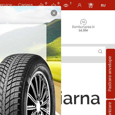
0
0
1
ervice
Cariera
RU
Rambursarea în
14 zile
Pastrare anvelope
ope de iarna