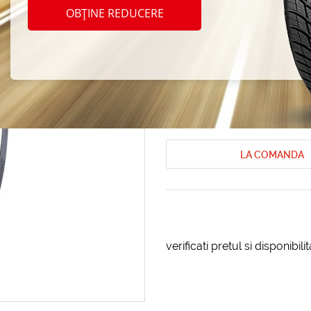
Nokia
OBȚINE REDUCERE
205/4
Anvelope de iarna Nokian
Anvelope 
Cod produs: AT-81578
LA COMANDA
verificati pretul si disponibil