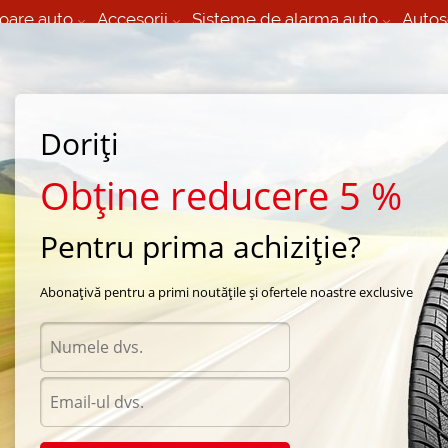
oare auto
Accesorii
Sisteme de alarma auto
Autos
60 066 000
+373 60 608 000
izare Mobila 24/7 non
Service auto in Chisinau
 toate regiunile
(L-V) 9:00 - 19:00
Doriți
(Sî) 09:00-19:00
Strada Calea Basarabiei 44
Obține reducere 5 %
Pentru prima achiziție?
rna Nokian
/
WR
/
Nokian WR 205/45 R17 84V
Abonațivă pentru a primi noutățile și ofertele noastre exclusive
Anvel