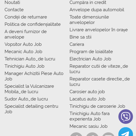
Noutati
Сumpăra in credit
Contacte
Anvelope dupa automobil
Condiții de returnare
Toate dimensiunile
anvelopelor
Politica de confidențialitate
Livrare anvelopelor în orașe
A deveni furnizor de
anvelope
Bine sa stii
Vopsitor Auto Job
Cariera
Mecanic Auto Job
Program de loialitate
Tehnician Auto_de lucru
Electrician Auto Job
Tinichigiu Auto Job
Reparator cutii de viteze_de
lucru
Manager Achizitii Piese Auto
Job
Reparator casete directie_de
lucru
Specialist la Vulcanizare
Mobila_de lucru
Carosier auto job
Sudor Auto_de lucru
Lacatus auto Job
Specialist detailing centru
Tinichigiu de caroserie Job
Job
Tinichigiu Auto fara
experienta Job
Mecanic sasiu Job