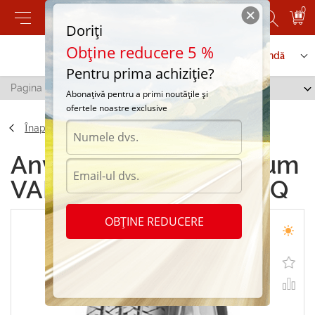
0
Doriți
Obține reducere 5 %
Contactați-ne
Serviciu de comandă
Pentru prima achiziție?
Pagina principală
/
Barum VANIS 195/80 R14 106Q
Abonațivă pentru a primi noutățile și
ofertele noastre exclusive
Înapoi
Anvelope de vara Barum
VANIS 195/80 R14 106Q
OBȚINE REDUCERE