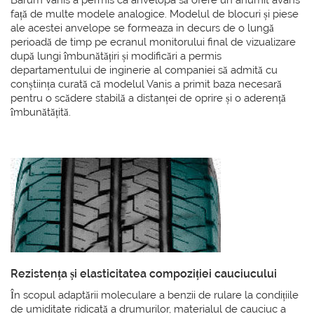
Barum Vanis a permis ca anvelopa să ofere un anumit avans
față de multe modele analogice. Modelul de blocuri și piese
ale acestei anvelope se formeaza in decurs de o lungă
perioadă de timp pe ecranul monitorului final de vizualizare
după lungi îmbunătățiri și modificări a permis
departamentului de inginerie al companiei să admită cu
conștiința curată că modelul Vanis a primit baza necesară
pentru o scădere stabilă a distanței de oprire și o aderență
îmbunătățită.
Rezistența și elasticitatea compoziției cauciucului
În scopul adaptării moleculare a benzii de rulare la condițiile
de umiditate ridicată a drumurilor, materialul de cauciuc a