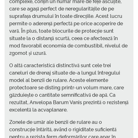
complexe, conțin un număr mare de fețe ascuțite,
care se agață perfect de neregularitățile de pe
suprafața drumului în toate direcțiile. Acest lucru
permite o aderență perfectă pe orice acoperire de
vară. În plus, toate blocurile de protecție sunt
situate la o distanță scurtă, ceea ce afectează în
mod favorabil economia de combustibil, nivelul de
zgomot și uzură.
O altă caracteristică distinctivă sunt cele trei
caneluri de drenaj situate de-a lungul întregului
model al benzii de rulare. Aceste elemente
protectoare se disting printr-un volum mare, care
găzduiește o cantitate semnificativă de apă. Ca
rezultat, Anvelopa Barum Vanis prezintă o rezistență
excelentă la acvaplanare.
Zonele de umăr ale benzii de rulare au o
construcție întărită, având o rigiditate suficientă
pentru a rezista ferm deformărilor care apar în