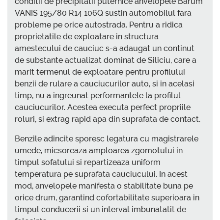
conditii de precipitatii puternice anvelopele Barum
VANIS 195/80 R14 106Q sustin automobilul fara
probleme pe orice autostrada. Pentru a ridica
proprietatile de exploatare in structura
amestecului de cauciuc s-a adaugat un continut
de substante actualizat dominat de Siliciu, care a
marit termenul de exploatare pentru profilului
benzii de rulare a cauciucurilor auto, si in acelasi
timp, nu a ingreunat performantele la profilul
cauciucurilor. Acestea executa perfect propriile
roluri, si extrag rapid apa din suprafata de contact.
Benzile adincite sporesc legatura cu magistrarele
umede, micsoreaza amploarea zgomotului in
timpul sofatului si repartizeaza uniform
temperatura pe suprafata cauciucului. In acest
mod, anvelopele manifesta o stabilitate buna pe
orice drum, garantind cofortabilitate superioara in
timpul conducerii si un interval imbunatatit de