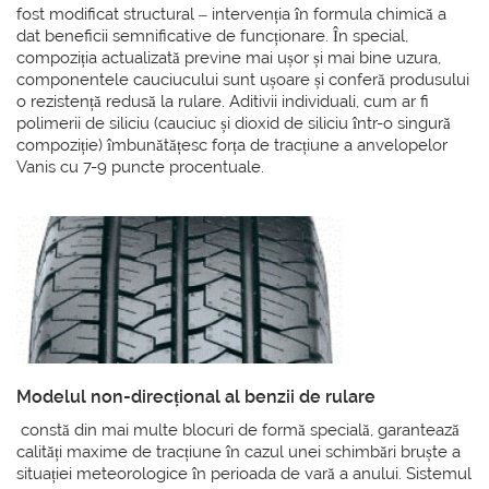
fost modificat structural – intervenția în formula chimică a
dat beneficii semnificative de funcționare. În special,
compoziția actualizată previne mai ușor și mai bine uzura,
componentele cauciucului sunt ușoare și conferă produsului
o rezistență redusă la rulare. Aditivii individuali, cum ar fi
polimerii de siliciu (cauciuc și dioxid de siliciu într-o singură
compoziție) îmbunătățesc forța de tracțiune a anvelopelor
Vanis cu 7-9 puncte procentuale.
Modelul non-direcțional al benzii de rulare
constă din mai multe blocuri de formă specială, garantează
calități maxime de tracțiune în cazul unei schimbări bruște a
situației meteorologice în perioada de vară a anului. Sistemul