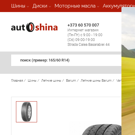
-
Шины
Диски
Моторные масла
Аккумулятор
+373 60 570 007
+373 
Интернет магазин
Мобил
(Пн-Пт) с 9:00 - 19:00
(кругл
(Сб) 09:00-19:00
регио
Strada Calea Basarabiei 44
поиск (примеp: 165/60 R14)
Главная
/
Шины
/
Летние шины
/
Barum
/
Летние шины Barum
/
Vanis
/
Bar