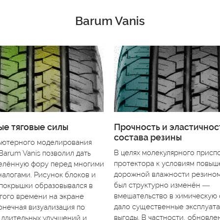
Barum Vanis
е тяговые силы
Прочность и эластичнос
состава резины
ьютерного моделирования
В целях молекулярного присп
Barum Vanis позволил дать
протектора к условиям повы
елённую фору перед многими
дорожной влажности резино
алогами. Рисунок блоков и
был структурно изменён —
покрышки образовывался в
вмешательство в химическую
гого времени на экране
дало существенные эксплуат
онечная визуализация по
выгоды. В частности, обновле
длительных улучшений и