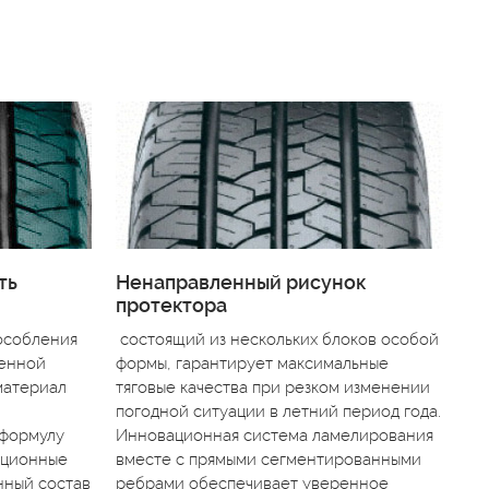
ть
Ненаправленный рисунок
протектора
особления
состоящий из нескольких блоков особой
шенной
формы, гарантирует максимальные
материал
тяговые качества при резком изменении
погодной ситуации в летний период года.
 формулу
Инновационная система ламелирования
ационные
вместе с прямыми сегментированными
нный состав
ребрами обеспечивает уверенное