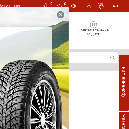
0
0
1
Вакансии
RO
Возврат в течение
14 дней
Хранение шин
е шины