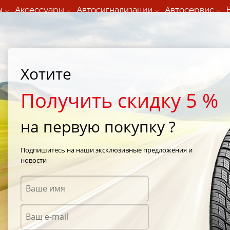
ы
Аксессуары
Автосигнализации
Автосервис
60 066 000
+373 60 608 000
ьный шиномонтаж 24/7
Автосервис в кишиневе
осуточно по всем
(Пн-Пт) с 9:00 - 19:00
Хотите
нам)
(Сб) 09:00-19:00
Strada Calea Basarabiei 44
Получить скидку 5 %
на первую покупку ?
um VANIS 195/80 R14 106Q
Подпишитесь на наши эксклюзивные предложения и
новости
Летни