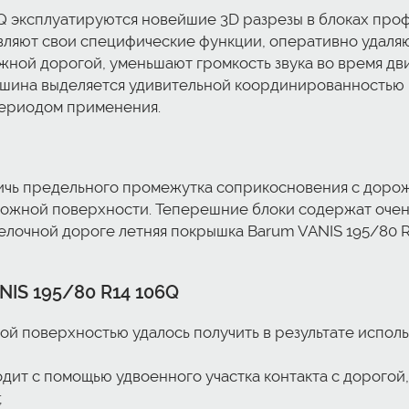
6Q эксплуатируются новейшие 3D разрезы в блоках про
ляют свои специфические функции, оперативно удаляют
жной дорогой, уменьшают громкость звука во время д
 шина выделяется удивительной координированностью 
периодом применения.
ичь предельного промежутка соприкосновения с дорож
жной поверхности. Теперешние блоки содержат очень
елочной дороге летняя покрышка Barum VANIS 195/80 
IS 195/80 R14 106Q
ой поверхностью удалось получить в результате испо
одит с помощью удвоенного участка контакта с дорого
;