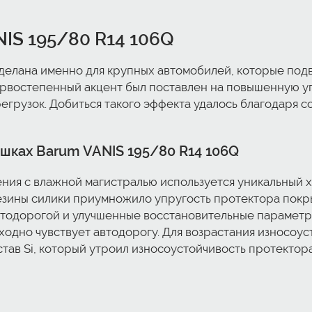
IS 195/80 R14 106Q
сделана именно для крупных автомобилей, которые под
ервостепенный акцент был поставлен на повышенную у
грузок. Добиться такого эффекта удалось благодаря 
шках Barum VANIS 195/80 R14 106Q
ия с влажной магистралью используется уникальный х
езины силики приумножило упругость протектора покр
втодорогой и улучшенные восстановительные параметр
ходно чувствует автодорогу. Для возрастания износоус
тав Si, который утроил износоустойчивость протектора