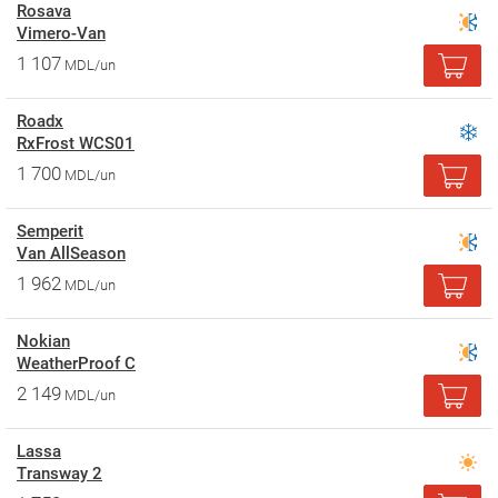
Rosava
Vimero-Van
1 107
MDL/un
Roadx
RxFrost WCS01
1 700
MDL/un
Semperit
Van AllSeason
1 962
MDL/un
Nokian
WeatherProof C
2 149
MDL/un
Lassa
Transway 2