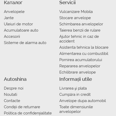
Каталог
Servicii
Anvelopele
Vulcanizare Mobila
Jante
Stocare anvelope
Uleiuri de motor
Schimbarea anvelopelor
Acumulatoare auto
Taierea benzii de rulare
Accesorii
Ajutor tehnic in caz de
accident
Sisteme de alarma auto
Asistenta tehnica la blocare
Alimentarea cu combustibil
Pornirea acumulatorului
Repararea anvelopelor
Echilibrare anvelope
Autoshina
Informații utile
Despre noi
Livrarea şi plata
Noutati
Сumpăra in credit
Contacte
Anvelope dupa automobil
Condiții de returnare
Toate dimensiunile
anvelopelor
Politica de confidențialitate