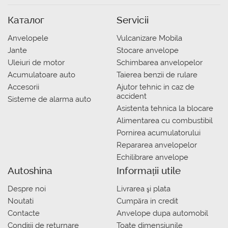
Каталог
Servicii
Anvelopele
Vulcanizare Mobila
Jante
Stocare anvelope
Uleiuri de motor
Schimbarea anvelopelor
Acumulatoare auto
Taierea benzii de rulare
Accesorii
Ajutor tehnic in caz de
accident
Sisteme de alarma auto
Asistenta tehnica la blocare
Alimentarea cu combustibil
Pornirea acumulatorului
Repararea anvelopelor
Echilibrare anvelope
Autoshina
Informații utile
Despre noi
Livrarea şi plata
Noutati
Сumpăra in credit
Contacte
Anvelope dupa automobil
Condiții de returnare
Toate dimensiunile