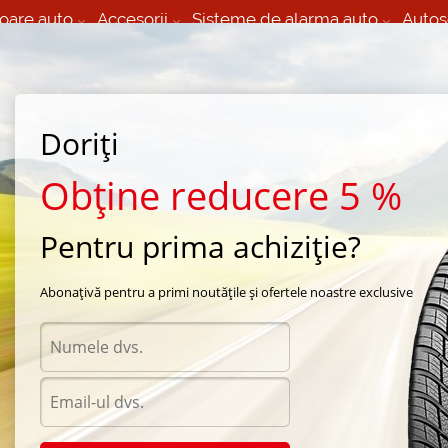
oare auto
Accesorii
Sisteme de alarma auto
Autos
60 066 000
+373 60 608 000
izare Mobila 24/7 non
Service auto in Chisinau
 toate regiunile
(L-V) 9:00 - 19:00
Doriți
(Sî) 09:00-19:00
Strada Calea Basarabiei 44
Obține reducere 5 %
Pentru prima achiziție?
vara Matador
/
MPS 330 Maxilla 2
/
Matador MPS 330 Maxilla 2 195/65 R16 98T
Abonațivă pentru a primi noutățile și ofertele noastre exclusive
Anvel