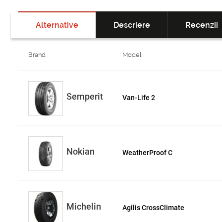
Alternative
Descriere
Recenzii
Brand
Model
Semperit
Van-Life 2
Nokian
WeatherProof C
Michelin
Agilis CrossClimate