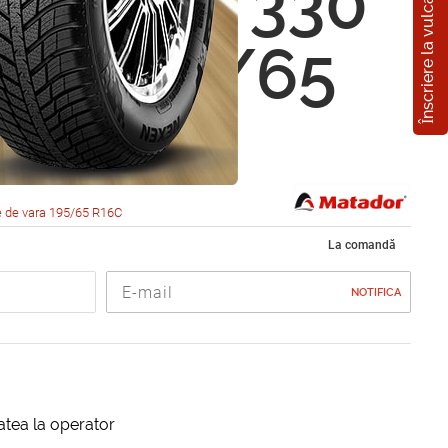
Înscriere la vulcanizare
or MPS 330
a 2 195/65
8T
 de vara 195/65 R16C
La comandă
NOTIFICA
itatea la operator