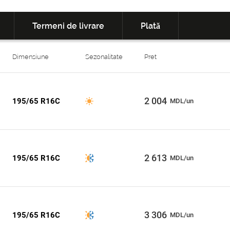
Termeni de livrare
Plată
Dimensiune
Sezonalitate
Pret
2 004
195/65 R16C
MDL/un
2 613
195/65 R16C
MDL/un
3 306
195/65 R16C
MDL/un