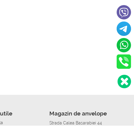
utile
Magazin de anvelope
ta
Strada Calea Basarabiei 44
edit
Service auto in Chisinau