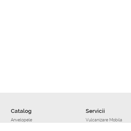
Catalog
Servicii
Anvelopele
Vulcanizare Mobila
Jante
Stocare anvelope