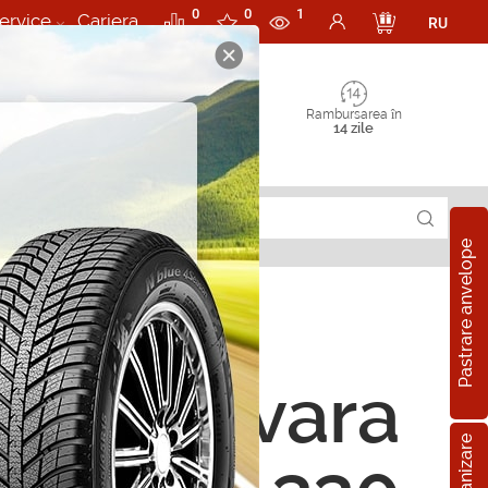
0
0
1
ervice
Cariera
RU
Rambursarea în
14 zile
Pastrare anvelope
ope de vara