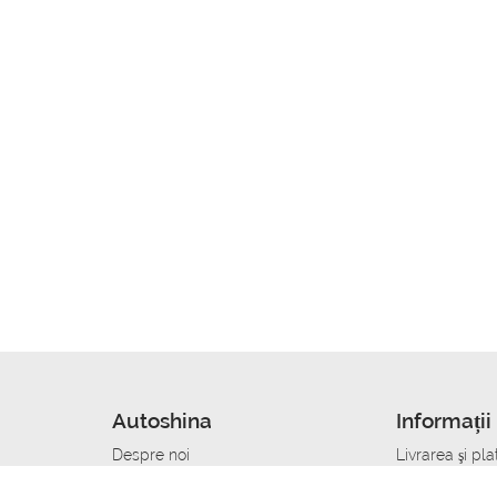
Autoshina
Informații 
Despre noi
Livrarea şi pla
Noutati
Сumpăra in cr