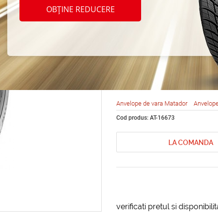
Matad
OBȚINE REDUCERE
Maxill
R16 9
Anvelope de vara Matador
Anvelope
Cod produs: AT-16673
LA COMANDA
verificati pretul si disponibil