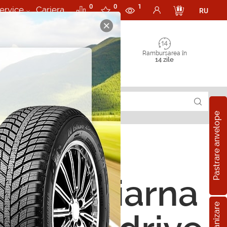
0
0
1
ervice
Cariera
RU
Rambursarea în
14 zile
Pastrare anvelope
ope de iarna