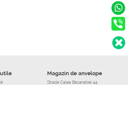
utile
Magazin de anvelope
ta
Strada Calea Basarabiei 44
edit
Service auto in Chisinau
a automobil
unile anvelopelor
Strada Calea Basarabiei 44
pelor în orașe
alitate
Aplicația Autoshina de pe telefon
itii Piese Auto Job