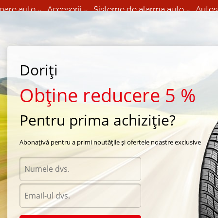
oare auto
Accesorii
Sisteme de alarma auto
Autos
60 066 000
+373 60 608 000
izare Mobila 24/7 non
Service auto in Chisinau
 toate regiunile
(L-V) 9:00 - 19:00
Doriți
(Sî) 09:00-19:00
Strada Calea Basarabiei 44
Obține reducere 5 %
Pentru prima achiziție?
e iarna Yokohama
/
W.drive V905
/
Yokohama W.drive V905 195/65 R15 95T
Abonațivă pentru a primi noutățile și ofertele noastre exclusive
Anvel