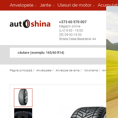
-
Anvelopele
Jante
Uleiuri de motor
Acumulat
+373 60 570 007
+373 
Magazin online
Vulcan
(L-V) 9:00 - 19:00
stop în
(Sî) 09:00-19:00
Strada Calea Basarabiei 44
căutare (exemplu: 165/60 R14)
Pagina principală
/
Anvelopele
/
Anvelope de iarna
/
Yokohama
/
Anvelope d