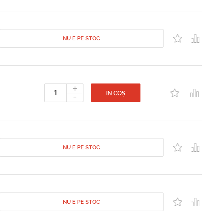
NU E PE STOC
+
-
IN COȘ
NU E PE STOC
NU E PE STOC