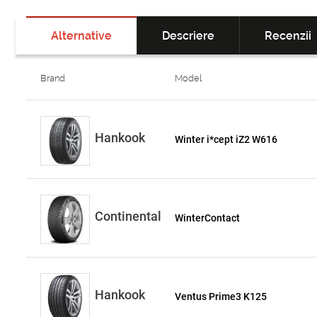
Alternative
Descriere
Recenzii
Brand
Model
Hankook
Winter i*cept iZ2 W616
Continental
WinterContact
Hankook
Ventus Prime3 K125