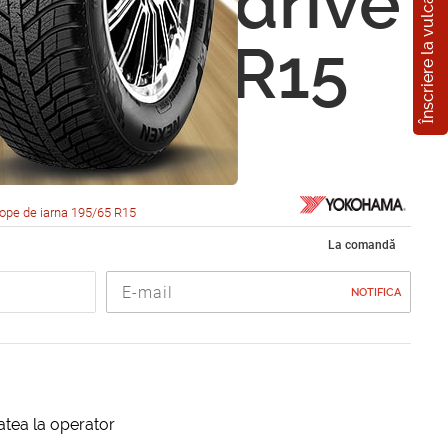
Înscriere la vulcanizare
ama W.drive
195/65 R15
ope de iarna 195/65 R15
La comandă
NOTIFICA
itatea la operator