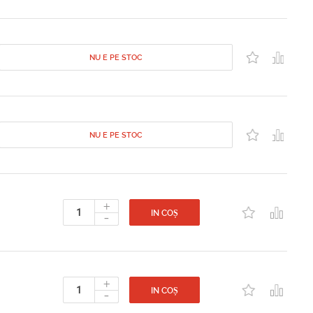
NU E PE STOC
NU E PE STOC
+
-
IN COȘ
+
-
IN COȘ