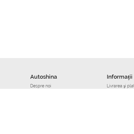
Autoshina
Informații 
Despre noi
Livrarea şi pla
Noutati
Сumpăra in cr
r
Cariera
Anvelope dup
Contacte
Toate dimensi
accident
Condiții de returnare
Livrare anvelo
care
Politica de confidențialitate
Bine sa stii
ibil
A deveni furnizor de anvelope
Program de loi
Vopsitor Auto Job
Manager Achiz