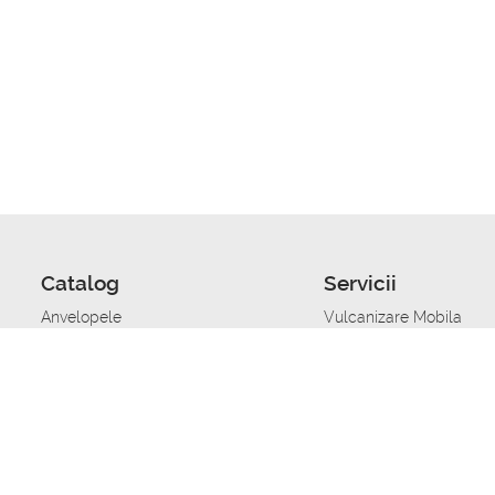
Catalog
Servicii
Anvelopele
Vulcanizare Mobila
Jante
Stocare anvelope
Uleiuri de motor
Schimbarea anvelopelo
Acumulatoare auto
Taierea benzii de rulare
Accesorii
Ajutor tehnic in caz de 
Sisteme de alarma auto
Asistenta tehnica la blo
Alimentarea cu combust
Pornirea acumulatorului