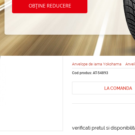
Yokoh
OBȚINE REDUCERE
V905 
95T
Anvelope de iarna Yokohama
Anvel
Cod produs: AT-54893
LA COMANDA
verificati pretul si disponibil