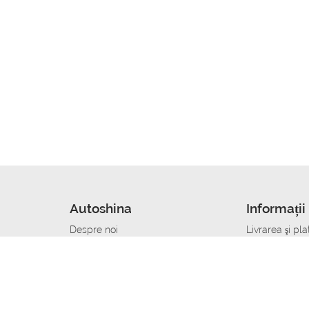
Autoshina
Informații 
Despre noi
Livrarea şi pla
Noutati
Сumpăra in cr
r
Cariera
Anvelope dup
Contacte
Toate dimensi
accident
Condiții de returnare
Livrare anvelo
care
Politica de confidențialitate
Bine sa stii