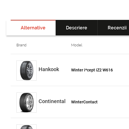
Alternative
Descriere
Recenzii
Brand
Model
Hankook
Winter i*cept iZ2 W616
Continental
WinterContact