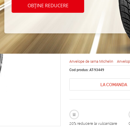
Michel
OBȚINE REDUCERE
North
R15 9
Anvelope de iarna Michelin
Anvelop
Cod produs: AT-93449
LA COMANDA
20% reducere la vulcanizare