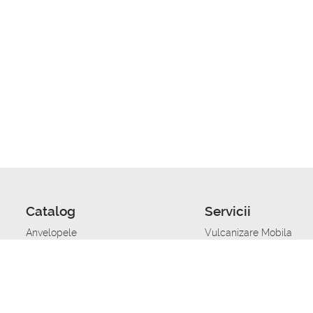
Catalog
Servicii
Anvelopele
Vulcanizare Mobila
Jante
Stocare anvelope
Uleiuri de motor
Schimbarea anvelopelo
Acumulatoare auto
Taierea benzii de rulare
Accesorii
Ajutor tehnic in caz de 
Sisteme de alarma auto
Asistenta tehnica la blo