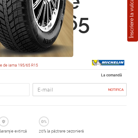
Înscriere la vulcanizare
in X-Ice
 3 195/65
5T
e de iarna 195/65 R15
La comandă
NOTIFICA
Garanție extinsă
20% la păstrare sezonieră