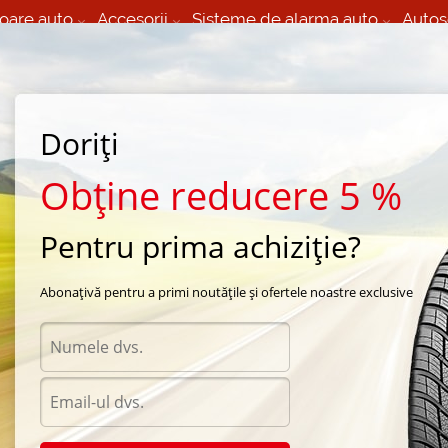
oare auto
Accesorii
Sisteme de alarma auto
Autos
60 066 000
+373 60 608 000
izare Mobila 24/7 non
Service auto in Chisinau
 toate regiunile
(L-V) 9:00 - 19:00
Doriți
(Sî) 09:00-19:00
Strada Calea Basarabiei 44
Obține reducere 5 %
Pentru prima achiziție?
arna Michelin
/
X-Ice North 3
/
Michelin X-Ice North 3 195/65 R15 95T
Abonațivă pentru a primi noutățile și ofertele noastre exclusive
Anvel