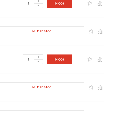
+
-
IN COȘ
NU E PE STOC
+
-
IN COȘ
NU E PE STOC