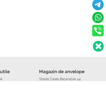
utile
Magazin de anvelope
ta
Strada Calea Basarabiei 44
edit
Service auto in Chisinau
a automobil
unile anvelopelor
Strada Calea Basarabiei 44
pelor în orașe