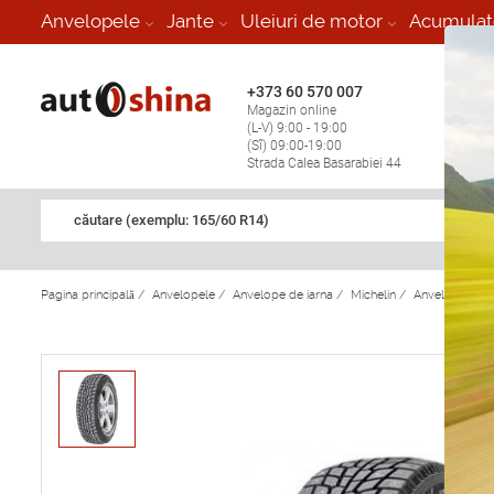
-
Anvelopele
Jante
Uleiuri de motor
Acumulat
+373 60 570 007
+373 
Magazin online
Vulcan
(L-V) 9:00 - 19:00
stop în
(Sî) 09:00-19:00
Strada Calea Basarabiei 44
căutare (exemplu: 165/60 R14)
Pagina principală
/
Anvelopele
/
Anvelope de iarna
/
Michelin
/
Anvelope de i