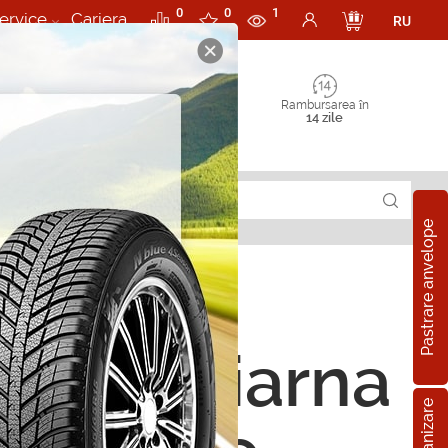
0
0
1
ervice
Cariera
RU
Rambursarea în
14 zile
Pastrare anvelope
ope de iarna