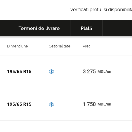
verificati pretul si disponibil
Termeni de livrare
Plată
Dimensiune
Sezonalitate
Pret
3 275
195/65 R15
MDL/un
1 750
195/65 R15
MDL/un