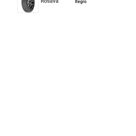
Rosava
Itegro