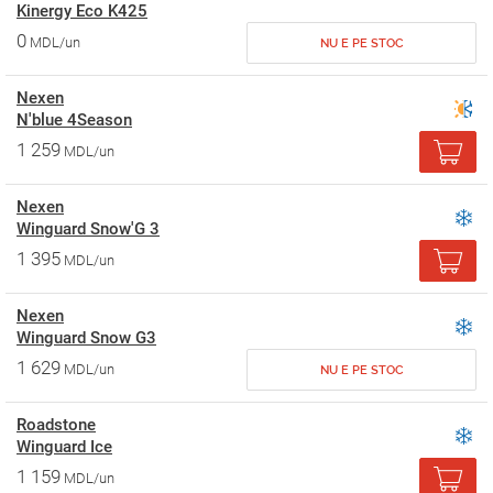
Kinergy Eco K425
0
MDL/un
NU E PE STOC
Nexen
N'blue 4Season
1 259
MDL/un
Nexen
Winguard Snow'G 3
1 395
MDL/un
Nexen
Winguard Snow G3
1 629
MDL/un
NU E PE STOC
Roadstone
Winguard Ice
1 159
MDL/un