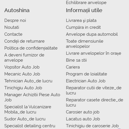
Echilibrare anvelope
Autoshina
Informații utile
Despre noi
Livrarea şi plata
Noutati
Сumpăra in credit
Contacte
Anvelope dupa automobil
Condiții de returnare
Toate dimensiunile
anvelopelor
Politica de confidențialitate
Livrare anvelopelor în orașe
A deveni furnizor de
anvelope
Bine sa stii
Vopsitor Auto Job
Cariera
Mecanic Auto Job
Program de loialitate
Tehnician Auto_de lucru
Electrician Auto Job
Tinichigiu Auto Job
Reparator cutii de viteze_de
lucru
Manager Achizitii Piese Auto
Job
Reparator casete directie_de
lucru
Specialist la Vulcanizare
Mobila_de lucru
Carosier auto job
Sudor Auto_de lucru
Lacatus auto Job
Specialist detailing centru
Tinichigiu de caroserie Job