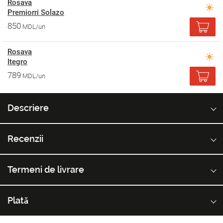
Rosava
Premiorri Solazo
850
MDL/un
Rosava
Itegro
789
MDL/un
Descriere
Recenzii
Termeni de livrare
Plată