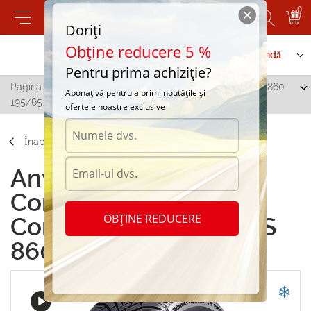
0
Doriți
Obține reducere 5 %
Contactați-ne
Serviciu de comandă
Pentru prima achiziție?
Pagina principală
/
Continental ContiWinterContact TS 860
Abonațivă pentru a primi noutățile și
195/65 R15 95T
ofertele noastre exclusive
Înapoi
Anvelope de iarna
Continental
OBȚINE REDUCERE
ContiWinterContact TS
860 195/65 R15 95T