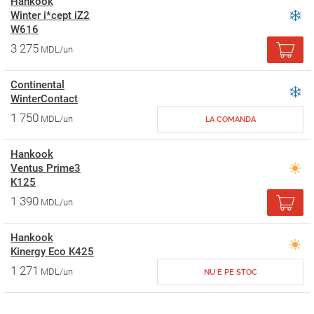
Hankook
Winter i*cept iZ2
W616
3 275
MDL/un
Continental
WinterContact
1 750
MDL/un
LA COMANDA
Hankook
Ventus Prime3
K125
1 390
MDL/un
Hankook
Kinergy Eco K425
1 271
MDL/un
NU E PE STOC