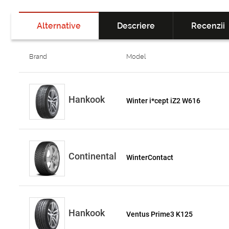
Alternative
Descriere
Recenzii
Brand
Model
Hankook
Winter i*cept iZ2 W616
Continental
WinterContact
Hankook
Ventus Prime3 K125