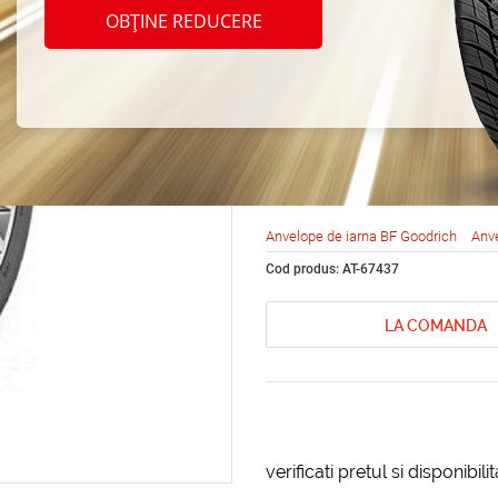
BF Go
OBȚINE REDUCERE
Force
195/6
Anvelope de iarna BF Goodrich
Anve
Cod produs: AT-67437
LA COMANDA
verificati pretul si disponibil