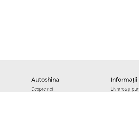
Autoshina
Informații 
Despre noi
Livrarea şi pla
Noutati
Сumpăra in cr
r
Cariera
Anvelope dup
Contacte
Toate dimensi
accident
Condiții de returnare
Livrare anvelo
care
Politica de confidențialitate
Bine sa stii
ibil
A deveni furnizor de anvelope
Program de loi
Vopsitor Auto Job
Manager Achiz