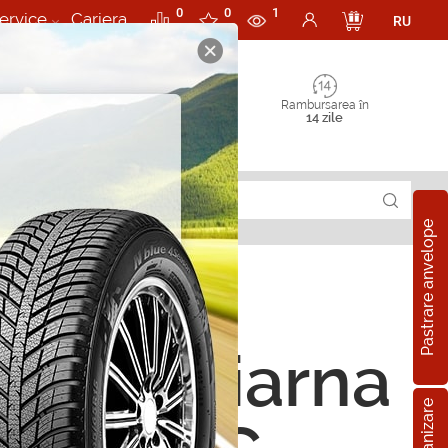
0
0
1
ervice
Cariera
RU
Rambursarea în
14 zile
Pastrare anvelope
ope de iarna