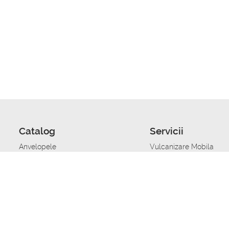
Catalog
Servicii
Anvelopele
Vulcanizare Mobila
Jante
Stocare anvelope
Uleiuri de motor
Schimbarea anvelopelo
Acumulatoare auto
Taierea benzii de rulare
Accesorii
Ajutor tehnic in caz de 
Sisteme de alarma auto
Asistenta tehnica la blo
Alimentarea cu combust
Pornirea acumulatorului