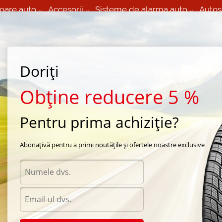
oare auto
Accesorii
Sisteme de alarma auto
Autos
60 066 000
+373 60 608 000
izare Mobila 24/7 non
Service auto in Chisinau
 toate regiunile
(L-V) 9:00 - 19:00
Doriți
(Sî) 09:00-19:00
Strada Calea Basarabiei 44
Obține reducere 5 %
Pentru prima achiziție?
de iarna BF Goodrich
/
G-Force Winter
/
BF Goodrich G-Force Winter 195/65 R15 95Q
Abonațivă pentru a primi noutățile și ofertele noastre exclusive
Anvel