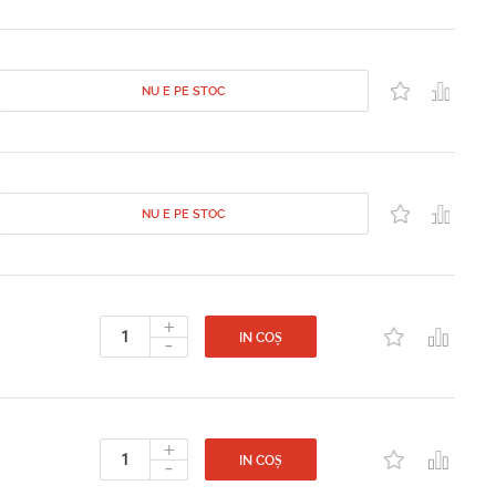
NU E PE STOC
NU E PE STOC
+
-
IN COȘ
+
-
IN COȘ