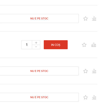
NU E PE STOC
+
-
IN COȘ
NU E PE STOC
NU E PE STOC