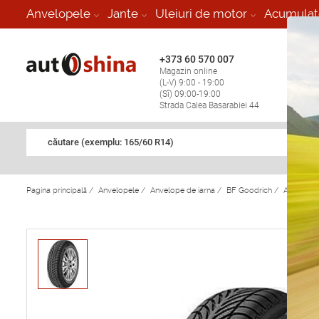
-
Anvelopele
Jante
Uleiuri de motor
Acumulat
+373 60 570 007
+373 
Magazin online
Vulcan
(L-V) 9:00 - 19:00
stop în
(Sî) 09:00-19:00
Strada Calea Basarabiei 44
căutare (exemplu: 165/60 R14)
Pagina principală
/
Anvelopele
/
Anvelope de iarna
/
BF Goodrich
/
Anvelope 