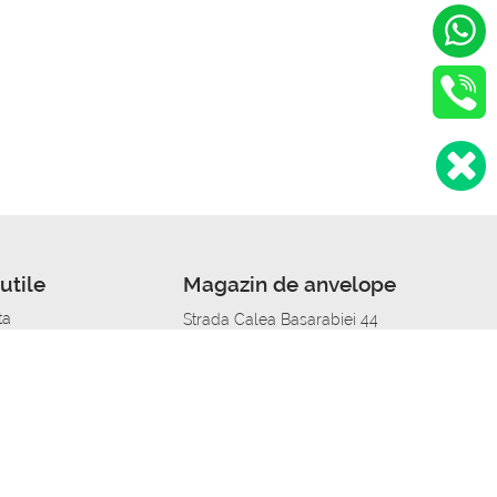
utile
Magazin de anvelope
ta
Strada Calea Basarabiei 44
edit
Service auto in Chisinau
a automobil
unile anvelopelor
Strada Calea Basarabiei 44
pelor în orașe
alitate
Aplicația Autoshina de pe telefon
itii Piese Auto Job