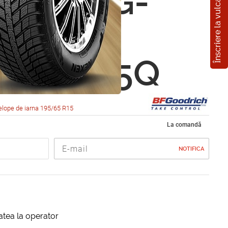
Înscriere la vulcanizare
odrich G-
 Winter
5 R15 95Q
lope de iarna 195/65 R15
La comandă
NOTIFICA
itatea la operator