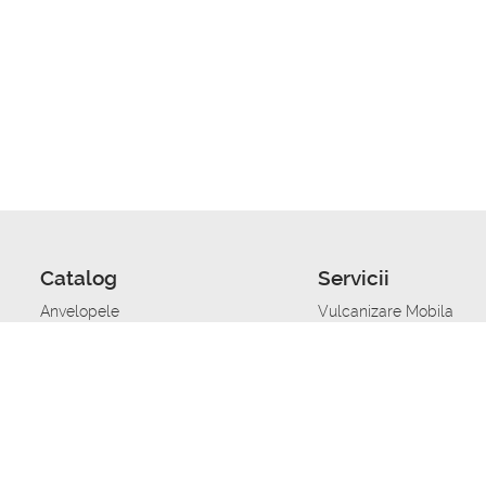
Catalog
Servicii
Anvelopele
Vulcanizare Mobila
Jante
Stocare anvelope
Uleiuri de motor
Schimbarea anvelopelo
Acumulatoare auto
Taierea benzii de rulare
Accesorii
Ajutor tehnic in caz de 
Sisteme de alarma auto
Asistenta tehnica la blo
Alimentarea cu combust
Pornirea acumulatorului