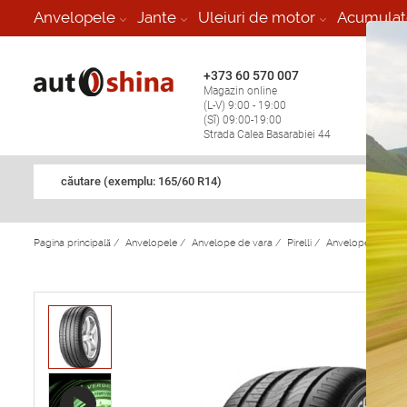
-
Anvelopele
Jante
Uleiuri de motor
Acumulat
+373 60 570 007
+373 
Magazin online
Vulcan
(L-V) 9:00 - 19:00
stop în
(Sî) 09:00-19:00
Strada Calea Basarabiei 44
căutare (exemplu: 165/60 R14)
Pagina principală
/
Anvelopele
/
Anvelope de vara
/
Pirelli
/
Anvelope de vara 