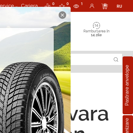
0
0
1
ervice
Cariera
RU
Rambursarea în
14 zile
Pastrare anvelope
ope de vara