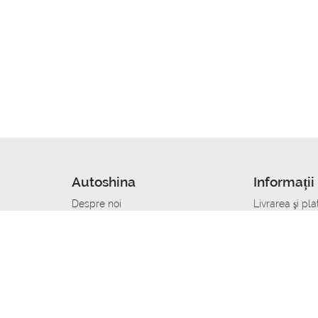
Autoshina
Informații 
Despre noi
Livrarea şi pla
Noutati
Сumpăra in cr
r
Cariera
Anvelope dup
Contacte
Toate dimensi
accident
Condiții de returnare
Livrare anvelo
care
Politica de confidențialitate
Bine sa stii
ibil
A deveni furnizor de anvelope
Program de loi
Vopsitor Auto Job
Manager Achiz