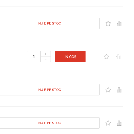
NU E PE STOC
+
-
IN COȘ
NU E PE STOC
NU E PE STOC