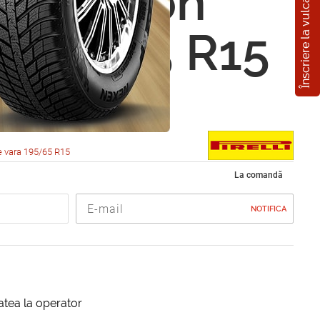
Înscriere la vulcanizare
i Scorpion
 195/65 R15
e vara 195/65 R15
La comandă
NOTIFICA
itatea la operator