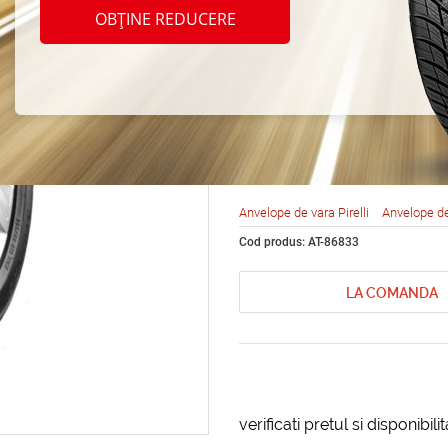
Pirell
OBȚINE REDUCERE
Verde
91V
Anvelope de vara Pirelli
Anvelope d
Cod produs: AT-86833
LA COMANDA
verificati pretul si disponibil