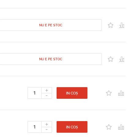
NU E PE STOC
NU E PE STOC
+
-
IN COȘ
+
-
IN COȘ