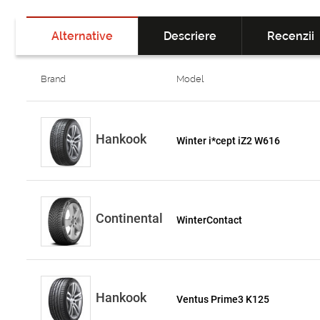
Alternative
Descriere
Recenzii
Brand
Model
Hankook
Winter i*cept iZ2 W616
Continental
WinterContact
Hankook
Ventus Prime3 K125