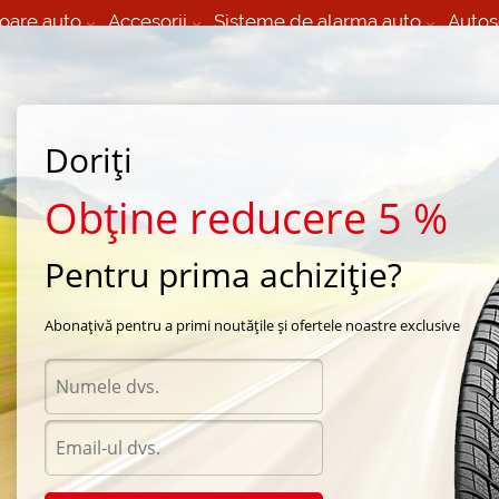
oare auto
Accesorii
Sisteme de alarma auto
Autos
60 066 000
+373 60 608 000
izare Mobila 24/7 non
Service auto in Chisinau
 toate regiunile
(L-V) 9:00 - 19:00
Doriți
(Sî) 09:00-19:00
Strada Calea Basarabiei 44
Obține reducere 5 %
Pentru prima achiziție?
Pirelli
/
Scorpion Verde
/
Pirelli Scorpion Verde 195/65 R15 91V
Abonațivă pentru a primi noutățile și ofertele noastre exclusive
Anvel