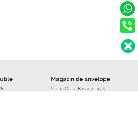
utile
Magazin de anvelope
ta
Strada Calea Basarabiei 44
edit
Service auto in Chisinau
a automobil
unile anvelopelor
Strada Calea Basarabiei 44
pelor în orașe
alitate
Aplicația Autoshina de pe telefon
itii Piese Auto Job