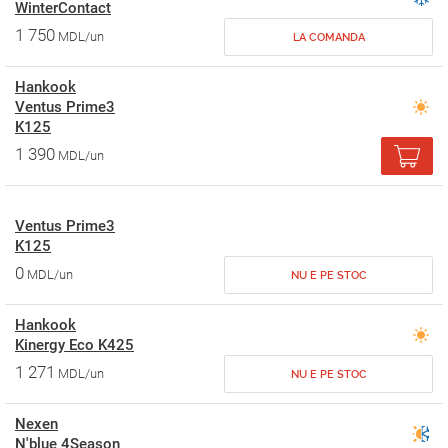
WinterContact
1 750
MDL/un
LA COMANDA
Hankook
Ventus Prime3
K125
1 390
MDL/un
Ventus Prime3
K125
0
MDL/un
NU E PE STOC
Hankook
Kinergy Eco K425
1 271
MDL/un
NU E PE STOC
Nexen
N'blue 4Season