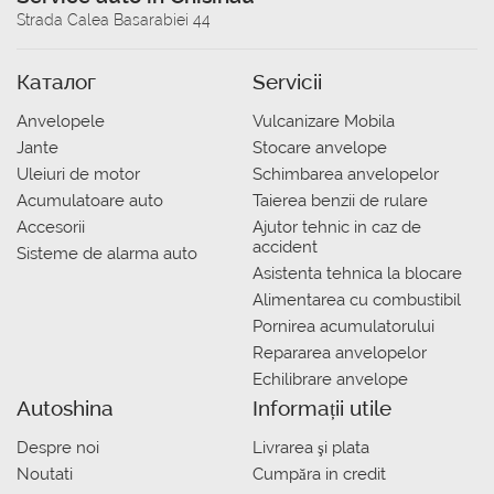
Strada Calea Basarabiei 44
Каталог
Servicii
Anvelopele
Vulcanizare Mobila
Jante
Stocare anvelope
Uleiuri de motor
Schimbarea anvelopelor
Acumulatoare auto
Taierea benzii de rulare
Accesorii
Ajutor tehnic in caz de
accident
Sisteme de alarma auto
Asistenta tehnica la blocare
Alimentarea cu combustibil
Pornirea acumulatorului
Repararea anvelopelor
Echilibrare anvelope
Autoshina
Informații utile
Despre noi
Livrarea şi plata
Noutati
Сumpăra in credit