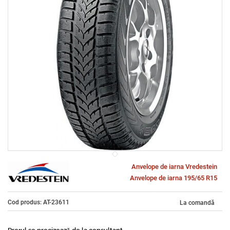
Anvelope de iarna Vredestein
Anvelope de iarna 195/65 R15
Cod produs: AT-23611
La comandă