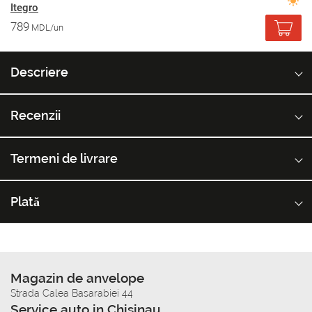
Itegro
789
MDL/un
Descriere
Recenzii
Termeni de livrare
Plată
Magazin de anvelope
Strada Calea Basarabiei 44
Service auto in Chisinau