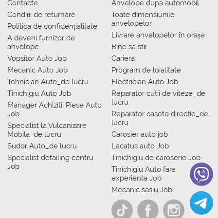
Contacte
Anvelope dupa automobil
Condiții de returnare
Toate dimensiunile
anvelopelor
Politica de confidențialitate
Livrare anvelopelor în orașe
A deveni furnizor de
anvelope
Bine sa stii
Vopsitor Auto Job
Cariera
Mecanic Auto Job
Program de loialitate
Tehnician Auto_de lucru
Electrician Auto Job
Tinichigiu Auto Job
Reparator cutii de viteze_de
lucru
Manager Achizitii Piese Auto
Job
Reparator casete directie_de
lucru
Specialist la Vulcanizare
Mobila_de lucru
Carosier auto job
Sudor Auto_de lucru
Lacatus auto Job
Specialist detailing centru
Tinichigiu de caroserie Job
Job
Tinichigiu Auto fara
experienta Job
Mecanic sasiu Job