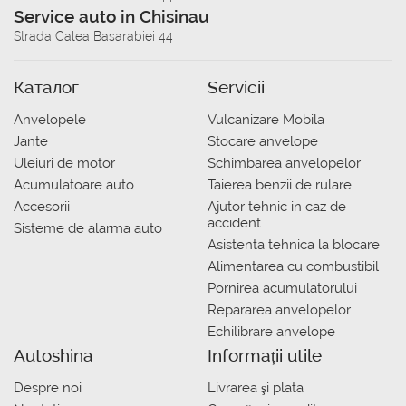
Service auto in Chisinau
Strada Calea Basarabiei 44
Каталог
Servicii
Anvelopele
Vulcanizare Mobila
Jante
Stocare anvelope
Uleiuri de motor
Schimbarea anvelopelor
Acumulatoare auto
Taierea benzii de rulare
Accesorii
Ajutor tehnic in caz de
accident
Sisteme de alarma auto
Asistenta tehnica la blocare
Alimentarea cu combustibil
Pornirea acumulatorului
Repararea anvelopelor
Echilibrare anvelope
Autoshina
Informații utile
Despre noi
Livrarea şi plata