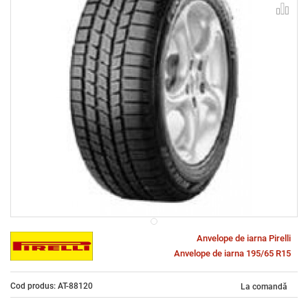
Anvelope de iarna Pirelli
Anvelope de iarna 195/65 R15
Cod produs: AT-88120
La comandă