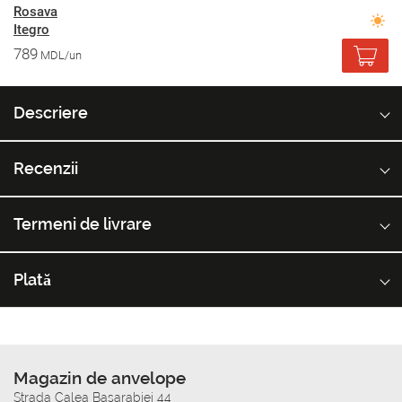
Rosava
Itegro
789
MDL/un
Descriere
Recenzii
Termeni de livrare
Plată
Magazin de anvelope
Strada Calea Basarabiei 44