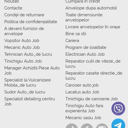
Noutati
Сumpăra in credit
Contacte
Anvelope dupa automobil
Condiții de returnare
Toate dimensiunile
anvelopelor
Politica de confidențialitate
Livrare anvelopelor în orașe
A deveni furnizor de
anvelope
Bine sa stii
Vopsitor Auto Job
Cariera
Mecanic Auto Job
Program de loialitate
Tehnician Auto_de lucru
Electrician Auto Job
Tinichigiu Auto Job
Reparator cutii de viteze_de
lucru
Manager Achizitii Piese Auto
Job
Reparator casete directie_de
lucru
Specialist la Vulcanizare
Mobila_de lucru
Carosier auto job
Sudor Auto_de lucru
Lacatus auto Job
Specialist detailing centru
Tinichigiu de caroserie Job
Job
Tinichigiu Auto fara
experienta Job
Mecanic sasiu Job