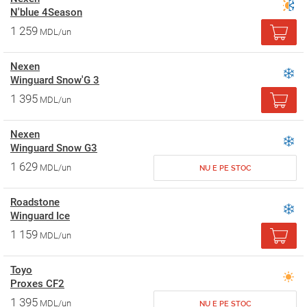
N'blue 4Season
1 259
MDL/un
Nexen
Winguard Snow'G 3
1 395
MDL/un
Nexen
Winguard Snow G3
1 629
MDL/un
NU E PE STOC
Roadstone
Winguard Ice
1 159
MDL/un
Toyo
Proxes CF2
1 395
MDL/un
NU E PE STOC