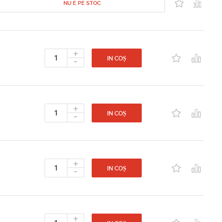
NU E PE STOC
+
-
IN COȘ
+
-
IN COȘ
+
-
IN COȘ
+