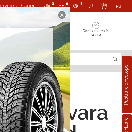
0
0
1
ervice
Cariera
RU
Rambursarea în
14 zile
Pastrare anvelope
ope de vara