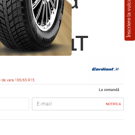
Înscriere la vulcanizare
ant Road
r PS 1
5 R15 91T
 de vara 195/65 R15
La comandă
NOTIFICA