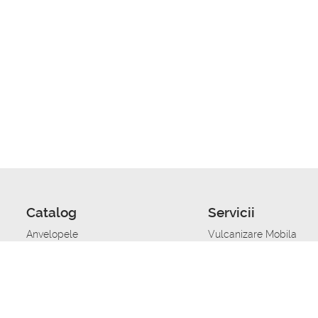
Catalog
Servicii
Anvelopele
Vulcanizare Mobila
Jante
Stocare anvelope
Uleiuri de motor
Schimbarea anvelopelo
Acumulatoare auto
Taierea benzii de rulare
Accesorii
Ajutor tehnic in caz de 
Sisteme de alarma auto
Asistenta tehnica la blo