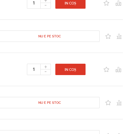
+
-
IN COȘ
NU E PE STOC
+
-
IN COȘ
NU E PE STOC