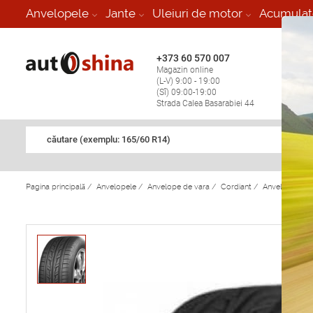
-
Anvelopele
Jante
Uleiuri de motor
Acumulat
+373 60 570 007
+373 
Magazin online
Vulcan
(L-V) 9:00 - 19:00
stop în
(Sî) 09:00-19:00
Strada Calea Basarabiei 44
căutare (exemplu: 165/60 R14)
Pagina principală
/
Anvelopele
/
Anvelope de vara
/
Cordiant
/
Anvelope de 