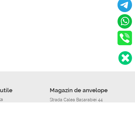
utile
Magazin de anvelope
ta
Strada Calea Basarabiei 44
edit
Service auto in Chisinau
a automobil
unile anvelopelor
Strada Calea Basarabiei 44
pelor în orașe