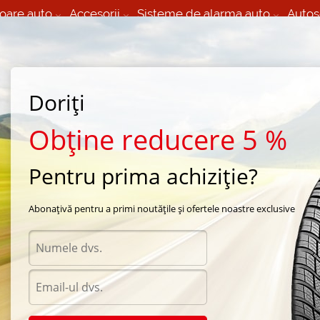
oare auto
Accesorii
Sisteme de alarma auto
Autos
60 066 000
+373 60 608 000
izare Mobila 24/7 non
Service auto in Chisinau
 toate regiunile
(L-V) 9:00 - 19:00
Doriți
(Sî) 09:00-19:00
Strada Calea Basarabiei 44
Obține reducere 5 %
Pentru prima achiziție?
vara Cordiant
/
Road Runner PS 1
/
Cordiant Road Runner PS 1 195/65 R15 91T
Abonațivă pentru a primi noutățile și ofertele noastre exclusive
Anvel