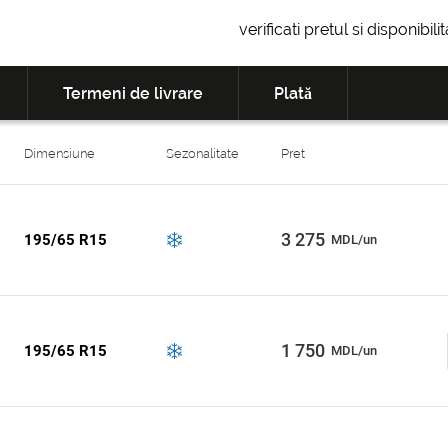
verificati pretul si disponibil
Termeni de livrare
Plată
Dimensiune
Sezonalitate
Pret
3 275
195/65 R15
MDL/un
1 750
195/65 R15
MDL/un