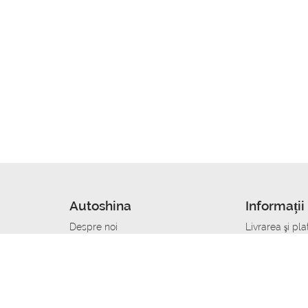
Autoshina
Informații 
Despre noi
Livrarea şi pla
Noutati
Сumpăra in cr
r
Cariera
Anvelope dup
Contacte
Toate dimensi
accident
Condiții de returnare
Livrare anvelo
care
Politica de confidențialitate
Bine sa stii