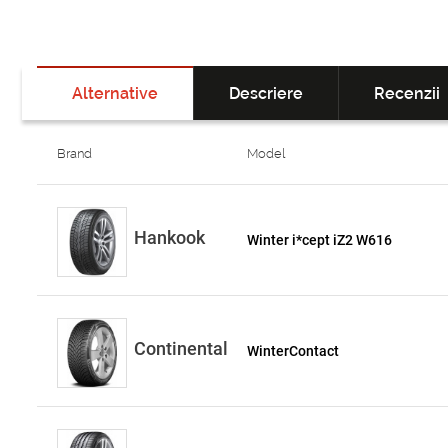
Alternative
Descriere
Recenzii
Brand
Model
Hankook
Winter i*cept iZ2 W616
Continental
WinterContact