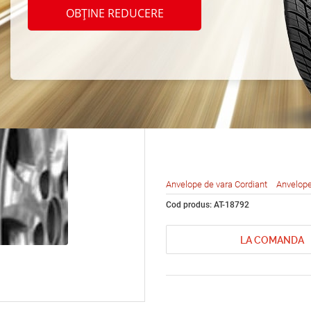
Cordi
OBȚINE REDUCERE
Runne
195/6
Anvelope de vara Cordiant
Anvelope
Cod produs: AT-18792
LA COMANDA