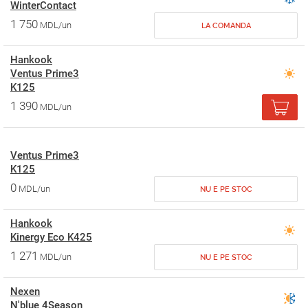
WinterContact
1 750
MDL/un
LA COMANDA
Hankook
Ventus Prime3
K125
1 390
MDL/un
Ventus Prime3
K125
0
MDL/un
NU E PE STOC
Hankook
Kinergy Eco K425
1 271
MDL/un
NU E PE STOC
Nexen
N'blue 4Season