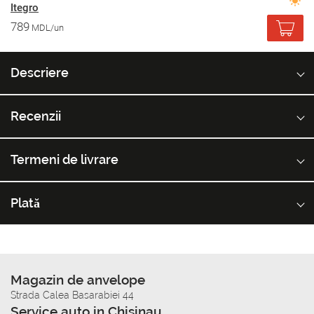
Itegro
789
MDL/un
Descriere
Recenzii
Termeni de livrare
Plată
Magazin de anvelope
Strada Calea Basarabiei 44
Service auto in Chisinau