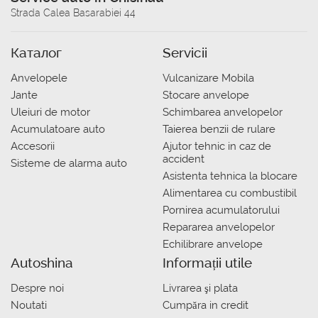
Strada Calea Basarabiei 44
Каталог
Servicii
Anvelopele
Vulcanizare Mobila
Jante
Stocare anvelope
Uleiuri de motor
Schimbarea anvelopelor
Acumulatoare auto
Taierea benzii de rulare
Accesorii
Ajutor tehnic in caz de
accident
Sisteme de alarma auto
Asistenta tehnica la blocare
Alimentarea cu combustibil
Pornirea acumulatorului
Repararea anvelopelor
Echilibrare anvelope
Autoshina
Informații utile
Despre noi
Livrarea şi plata
Noutati
Сumpăra in credit