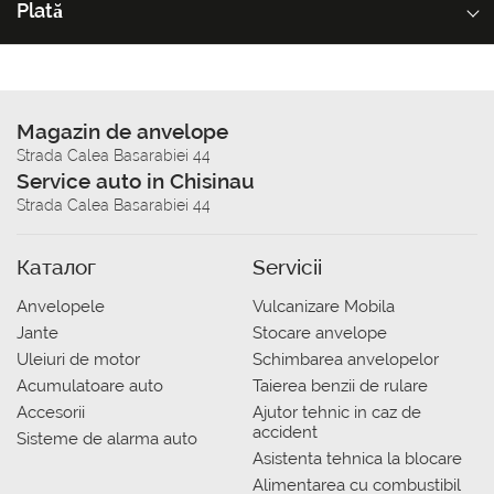
Plată
Magazin de anvelope
Strada Calea Basarabiei 44
Service auto in Chisinau
Strada Calea Basarabiei 44
Каталог
Servicii
Anvelopele
Vulcanizare Mobila
Jante
Stocare anvelope
Uleiuri de motor
Schimbarea anvelopelor
Acumulatoare auto
Taierea benzii de rulare
Accesorii
Ajutor tehnic in caz de
accident
Sisteme de alarma auto
Asistenta tehnica la blocare
Alimentarea cu combustibil