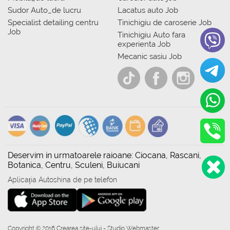
Sudor Auto_de lucru
Lacatus auto Job
Specialist detailing centru
Tinichigiu de caroserie Job
Job
Tinichigiu Auto fara
experienta Job
Mecanic sasiu Job
Deservim in urmatoarele raioane: Ciocana, Rascani,
Botanica, Centru, Sculeni, Buiucani
Aplicația Autoshina de pe telefon
Copyright © 2016 Crearea site-ului - Studio Webmaster