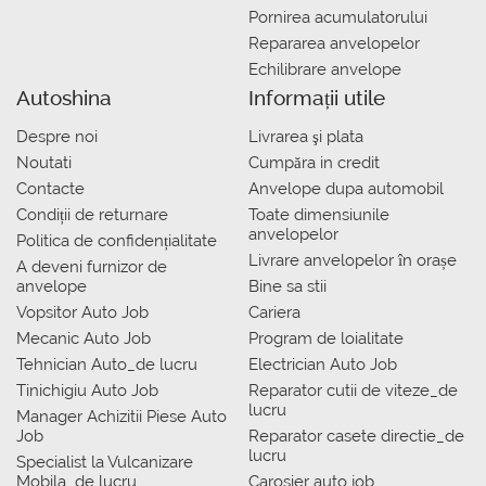
Pornirea acumulatorului
Repararea anvelopelor
Echilibrare anvelope
Autoshina
Informații utile
Despre noi
Livrarea şi plata
Noutati
Сumpăra in credit
Contacte
Anvelope dupa automobil
Condiții de returnare
Toate dimensiunile
anvelopelor
Politica de confidențialitate
Livrare anvelopelor în orașe
A deveni furnizor de
anvelope
Bine sa stii
Vopsitor Auto Job
Cariera
Mecanic Auto Job
Program de loialitate
Tehnician Auto_de lucru
Electrician Auto Job
Tinichigiu Auto Job
Reparator cutii de viteze_de
lucru
Manager Achizitii Piese Auto
Job
Reparator casete directie_de
lucru
Specialist la Vulcanizare
Mobila_de lucru
Carosier auto job