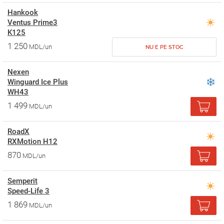
Hankook
Ventus Prime3
K125
1 250
MDL/un
NU E PE STOC
Nexen
Winguard Ice Plus
WH43
1 499
MDL/un
RoadX
RXMotion H12
870
MDL/un
Semperit
Speed-Life 3
1 869
MDL/un