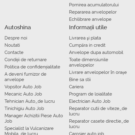
Pornirea acumulatorului
Repararea anvelopelor
Echilibrare anvelope
Autoshina
Informații utile
Despre noi
Livrarea şi plata
Noutati
Сumpăra in credit
Contacte
Anvelope dupa automobil
Condiții de returnare
Toate dimensiunile
anvelopelor
Politica de confidențialitate
Livrare anvelopelor în orașe
A deveni furnizor de
anvelope
Bine sa stii
Vopsitor Auto Job
Cariera
Mecanic Auto Job
Program de loialitate
Tehnician Auto_de lucru
Electrician Auto Job
Tinichigiu Auto Job
Reparator cutii de viteze_de
lucru
Manager Achizitii Piese Auto
Job
Reparator casete directie_de
lucru
Specialist la Vulcanizare
Mobila_de lucru
Carosier auto job