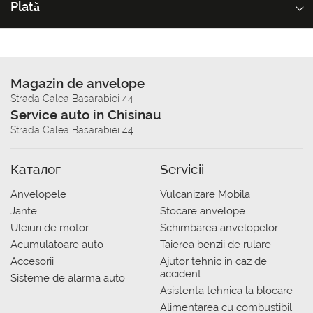
Plată
Magazin de anvelope
Strada Calea Basarabiei 44
Service auto in Chisinau
Strada Calea Basarabiei 44
Каталог
Servicii
Anvelopele
Vulcanizare Mobila
Jante
Stocare anvelope
Uleiuri de motor
Schimbarea anvelopelor
Acumulatoare auto
Taierea benzii de rulare
Accesorii
Ajutor tehnic in caz de
accident
Sisteme de alarma auto
Asistenta tehnica la blocare
Alimentarea cu combustibil