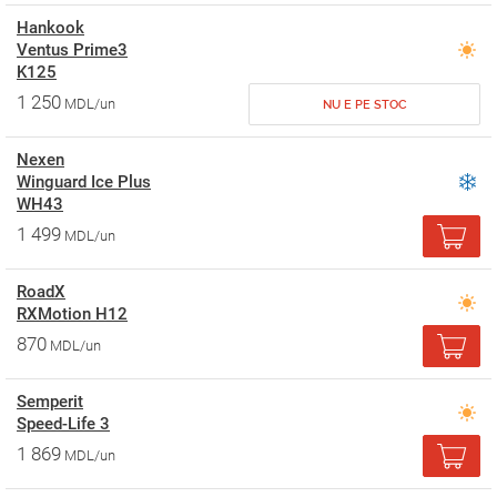
Hankook
Ventus Prime3
K125
1 250
MDL/un
NU E PE STOC
Nexen
Winguard Ice Plus
WH43
1 499
MDL/un
RoadX
RXMotion H12
870
MDL/un
Semperit
Speed-Life 3
1 869
MDL/un