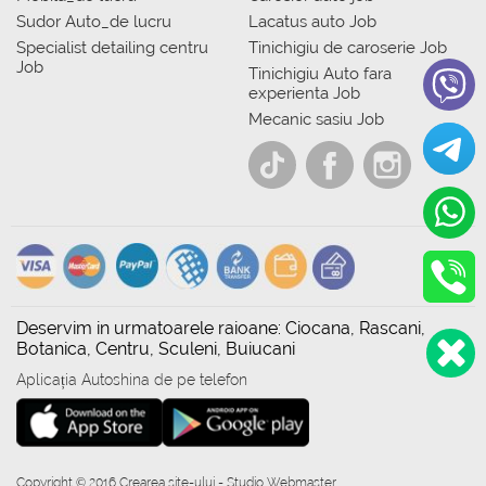
Sudor Auto_de lucru
Lacatus auto Job
Specialist detailing centru
Tinichigiu de caroserie Job
Job
Tinichigiu Auto fara
experienta Job
Mecanic sasiu Job
Deservim in urmatoarele raioane: Ciocana, Rascani,
Botanica, Centru, Sculeni, Buiucani
Aplicația Autoshina de pe telefon
Copyright © 2016 Crearea site-ului - Studio Webmaster