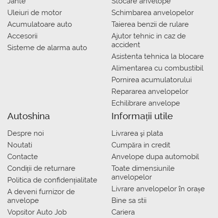
Jante
Stocare anvelope
Uleiuri de motor
Schimbarea anvelopelor
Acumulatoare auto
Taierea benzii de rulare
Accesorii
Ajutor tehnic in caz de
accident
Sisteme de alarma auto
Asistenta tehnica la blocare
Alimentarea cu combustibil
Pornirea acumulatorului
Repararea anvelopelor
Echilibrare anvelope
Autoshina
Informații utile
Despre noi
Livrarea şi plata
Noutati
Сumpăra in credit
Contacte
Anvelope dupa automobil
Condiții de returnare
Toate dimensiunile
anvelopelor
Politica de confidențialitate
Livrare anvelopelor în orașe
A deveni furnizor de
anvelope
Bine sa stii
Vopsitor Auto Job
Cariera