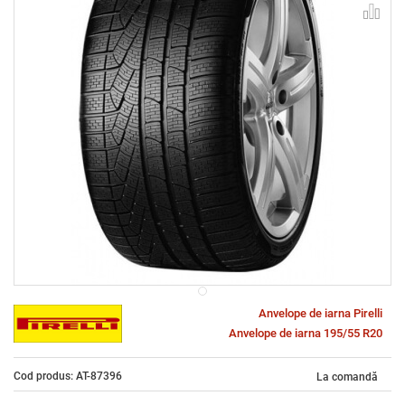
Anvelope de iarna Pirelli
Anvelope de iarna 195/55 R20
Cod produs: AT-87396
La comandă