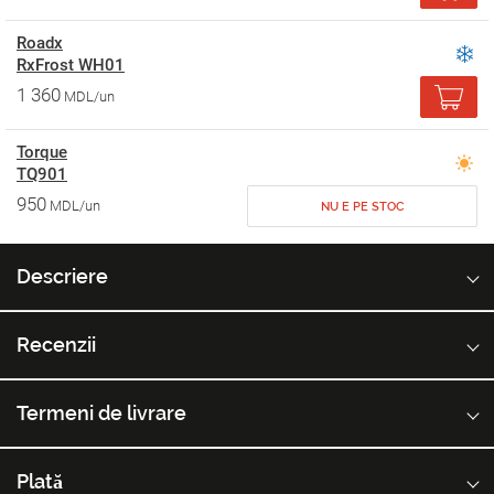
Roadx
RxFrost WH01
1 360
MDL/un
Torque
TQ901
950
MDL/un
NU E PE STOC
Descriere
Recenzii
Termeni de livrare
Plată