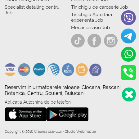
Specialist detailing centru
Tinichigiu de caroserie Job
Job
Tinichigiu Auto fara
experienta Job
Mecanic sasiu Job
Deservim in urmatoarele raioane: Ciocana, Rascani,
Botanica, Centru, Sculeni, Buiucani
Aplicația Autoshina de pe telefon
Copyright © 2016 Crearea site-ului - Studio Webmaster