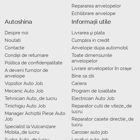
Repararea anvelopelor
Echilibrare anvelope
Autoshina
Informații utile
Despre noi
Livrarea şi plata
Noutati
Сumpăra in credit
Contacte
Anvelope dupa automobil
Condiții de returnare
Toate dimensiunile
anvelopelor
Politica de confidențialitate
Livrare anvelopelor în orașe
A deveni furnizor de
anvelope
Bine sa stii
Vopsitor Auto Job
Cariera
Mecanic Auto Job
Program de loialitate
Tehnician Auto_de lucru
Electrician Auto Job
Tinichigiu Auto Job
Reparator cutii de viteze_de
lucru
Manager Achizitii Piese Auto
Job
Reparator casete directie_de
lucru
Specialist la Vulcanizare
Mobila_de lucru
Carosier auto job
Sudor Auto_de lucru
Lacatus auto Job