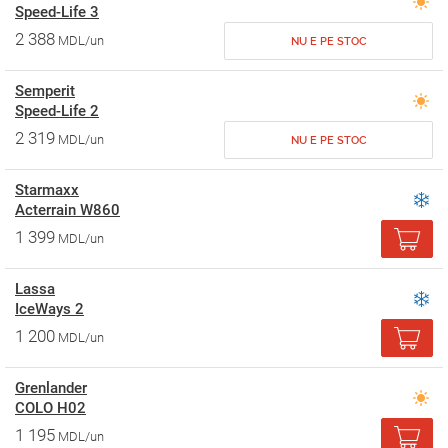
Speed-Life 3
2 388
MDL/un
NU E PE STOC
Semperit
Speed-Life 2
2 319
MDL/un
NU E PE STOC
Starmaxx
Acterrain W860
1 399
MDL/un
Lassa
IceWays 2
1 200
MDL/un
Grenlander
COLO H02
1 195
MDL/un