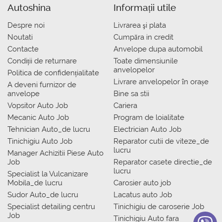
Autoshina
Informații utile
Despre noi
Livrarea şi plata
Noutati
Сumpăra in credit
Contacte
Anvelope dupa automobil
Condiții de returnare
Toate dimensiunile
anvelopelor
Politica de confidențialitate
Livrare anvelopelor în orașe
A deveni furnizor de
anvelope
Bine sa stii
Vopsitor Auto Job
Cariera
Mecanic Auto Job
Program de loialitate
Tehnician Auto_de lucru
Electrician Auto Job
Tinichigiu Auto Job
Reparator cutii de viteze_de
lucru
Manager Achizitii Piese Auto
Job
Reparator casete directie_de
lucru
Specialist la Vulcanizare
Mobila_de lucru
Carosier auto job
Sudor Auto_de lucru
Lacatus auto Job
Specialist detailing centru
Tinichigiu de caroserie Job
Job
Tinichigiu Auto fara