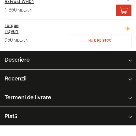
RxFrost WH01
1 360
MDL/un
Torque
TQ901
950
MDL/un
NU E PE STOC
Descriere
Recenzii
Termeni de livrare
Plată