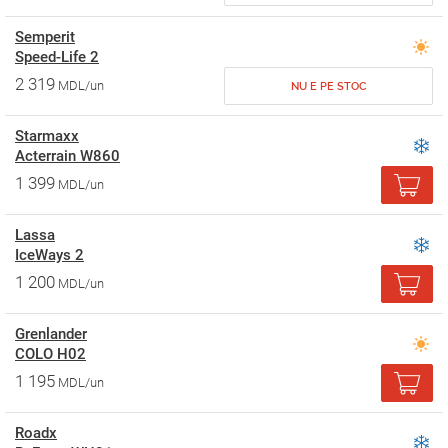
Semperit
Speed-Life 2
2 319
MDL/un
NU E PE STOC
Starmaxx
Acterrain W860
1 399
MDL/un
Lassa
IceWays 2
1 200
MDL/un
Grenlander
COLO H02
1 195
MDL/un
Roadx