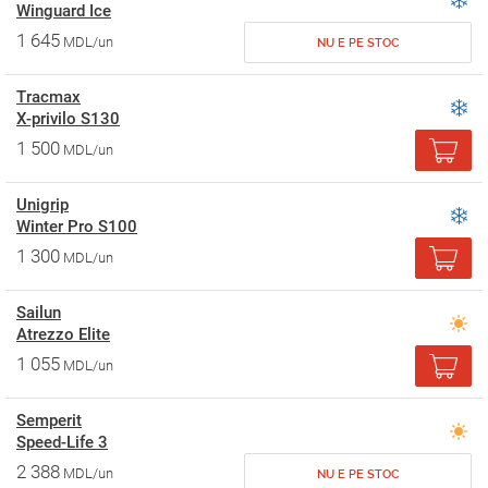
Winguard Ice
1 645
MDL/un
NU E PE STOC
Tracmax
X-privilo S130
1 500
MDL/un
Unigrip
Winter Pro S100
1 300
MDL/un
Sailun
Atrezzo Elite
1 055
MDL/un
Semperit
Speed-Life 3
2 388
MDL/un
NU E PE STOC