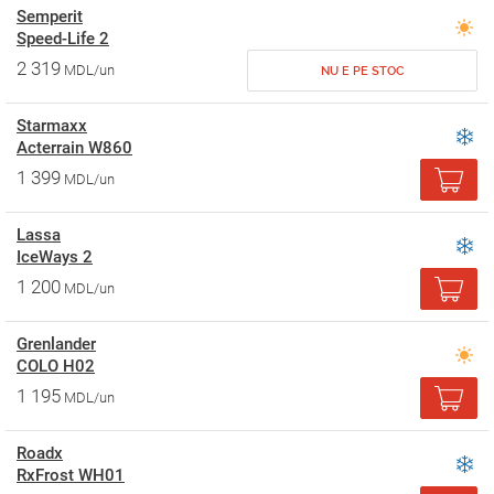
Semperit
Speed-Life 2
2 319
MDL/un
NU E PE STOC
Starmaxx
Acterrain W860
1 399
MDL/un
Lassa
IceWays 2
1 200
MDL/un
Grenlander
COLO H02
1 195
MDL/un
Roadx
RxFrost WH01