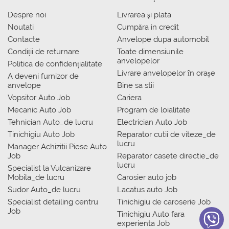
Despre noi
Livrarea şi plata
Noutati
Сumpăra in credit
Contacte
Anvelope dupa automobil
Condiții de returnare
Toate dimensiunile
anvelopelor
Politica de confidențialitate
Livrare anvelopelor în orașe
A deveni furnizor de
anvelope
Bine sa stii
Vopsitor Auto Job
Cariera
Mecanic Auto Job
Program de loialitate
Tehnician Auto_de lucru
Electrician Auto Job
Tinichigiu Auto Job
Reparator cutii de viteze_de
lucru
Manager Achizitii Piese Auto
Job
Reparator casete directie_de
lucru
Specialist la Vulcanizare
Mobila_de lucru
Carosier auto job
Sudor Auto_de lucru
Lacatus auto Job
Specialist detailing centru
Tinichigiu de caroserie Job
Job
Tinichigiu Auto fara
experienta Job