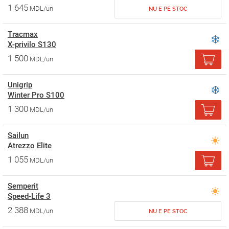
1 645
MDL/un
NU E PE STOC
Tracmax
X-privilo S130
1 500
MDL/un
Unigrip
Winter Pro S100
1 300
MDL/un
Sailun
Atrezzo Elite
1 055
MDL/un
Semperit
Speed-Life 3
2 388
MDL/un
NU E PE STOC