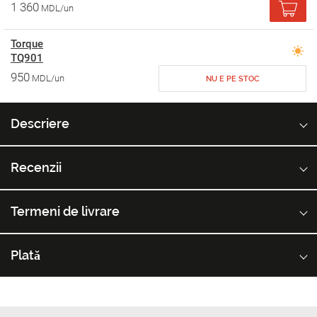
1 360
MDL/un
Torque
TQ901
950
MDL/un
NU E PE STOC
Descriere
Recenzii
Termeni de livrare
Plată