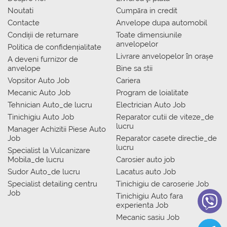
Noutati
Сumpăra in credit
Contacte
Anvelope dupa automobil
Condiții de returnare
Toate dimensiunile
anvelopelor
Politica de confidențialitate
Livrare anvelopelor în orașe
A deveni furnizor de
anvelope
Bine sa stii
Vopsitor Auto Job
Cariera
Mecanic Auto Job
Program de loialitate
Tehnician Auto_de lucru
Electrician Auto Job
Tinichigiu Auto Job
Reparator cutii de viteze_de
lucru
Manager Achizitii Piese Auto
Job
Reparator casete directie_de
lucru
Specialist la Vulcanizare
Mobila_de lucru
Carosier auto job
Sudor Auto_de lucru
Lacatus auto Job
Specialist detailing centru
Tinichigiu de caroserie Job
Job
Tinichigiu Auto fara
experienta Job
Mecanic sasiu Job