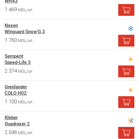
WH43
1 469
MDL/un
Nexen
Winguard Snow'G 3
1 760
MDL/un
Semperit
Speed-Life 3
2 374
MDL/un
Grenlander
COLO H02
1 100
MDL/un
Kleber
Quadraxer 2
2 046
MDL/un