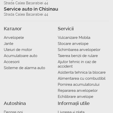
Strada Calea Basarabiei 44
Service auto in Chisinau
Strada Calea Basarabiei 44
Каталог
Servicii
Anvelopele
Vulcanizare Mobila
Jante
Stocare anvelope
Uleiuri de motor
Schimbarea anvelopelor
Acumulatoare auto
Taierea benzii de rulare
Accesorii
Ajutor tehnic in caz de
accident
Sisteme de alarma auto
Asistenta tehnica la blocare
Alimentarea cu combustibil
Pornirea acumulatorului
Repararea anvelopelor
Echilibrare anvelope
Autoshina
Informații utile
Despre noi
Livrarea şi plata