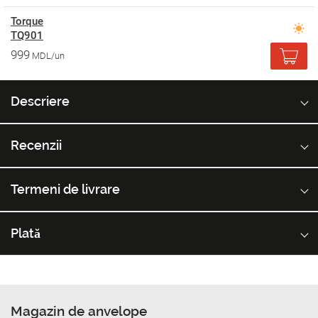
Torque
TQ901
999
MDL/un
Descriere
Recenzii
Termeni de livrare
Plată
Magazin de anvelope