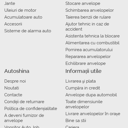
Jante
Stocare anvelope
Uleiuri de motor
Schimbarea anvelopelor
Acumulatoare auto
Taierea benzii de rulare
Accesorii
Ajutor tehnic in caz de
accident
Sisteme de alarma auto
Asistenta tehnica la blocare
Alimentarea cu combustibil
Pornirea acumulatorului
Repararea anvelopelor
Echilibrare anvelope
Autoshina
Informații utile
Despre noi
Livrarea şi plata
Noutati
Сumpăra in credit
Contacte
Anvelope dupa automobil
Condiții de returnare
Toate dimensiunile
anvelopelor
Politica de confidențialitate
Livrare anvelopelor în orașe
A deveni furnizor de
anvelope
Bine sa stii
Vopsitor Auto Job
Cariera