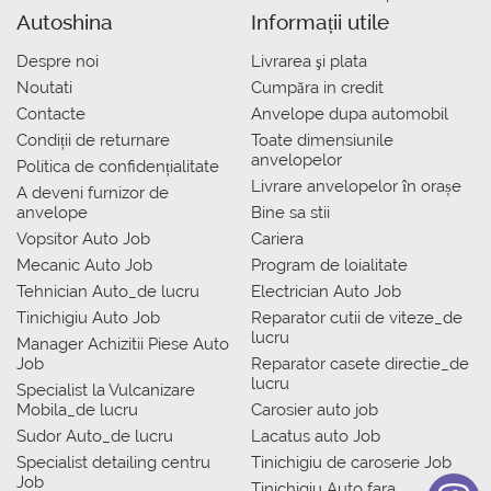
Autoshina
Informații utile
Despre noi
Livrarea şi plata
Noutati
Сumpăra in credit
Contacte
Anvelope dupa automobil
Condiții de returnare
Toate dimensiunile
anvelopelor
Politica de confidențialitate
Livrare anvelopelor în orașe
A deveni furnizor de
anvelope
Bine sa stii
Vopsitor Auto Job
Cariera
Mecanic Auto Job
Program de loialitate
Tehnician Auto_de lucru
Electrician Auto Job
Tinichigiu Auto Job
Reparator cutii de viteze_de
lucru
Manager Achizitii Piese Auto
Job
Reparator casete directie_de
lucru
Specialist la Vulcanizare
Mobila_de lucru
Carosier auto job
Sudor Auto_de lucru
Lacatus auto Job
Specialist detailing centru
Tinichigiu de caroserie Job
Job
Tinichigiu Auto fara