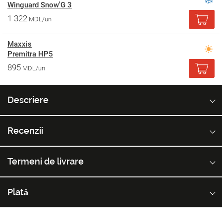
Winguard Snow'G 3
1 322
MDL/un
Maxxis
Premitra HP5
895
MDL/un
Descriere
Recenzii
Termeni de livrare
Plată