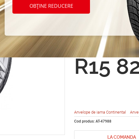
Conti
OBȚINE REDUCERE
Conti
ct TS
R15 8
Anvelope de iarna Continental
Anve
Cod produs: AT-47988
LA COMANDA