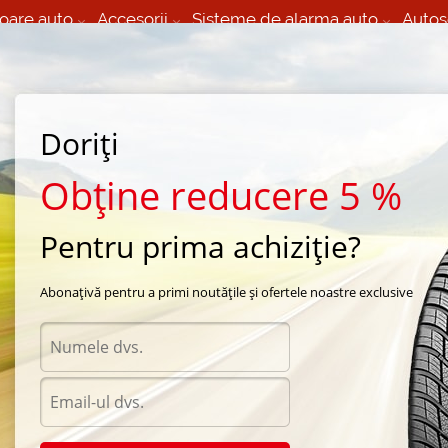
oare auto
Accesorii
Sisteme de alarma auto
Autos
60 066 000
+373 60 608 000
izare Mobila 24/7 non
Service auto in Chisinau
 toate regiunile
(L-V) 9:00 - 19:00
Doriți
(Sî) 09:00-19:00
Strada Calea Basarabiei 44
Obține reducere 5 %
Pentru prima achiziție?
e iarna Continental
/
Continental ContiWinterContact
/
Continental ContiWinterContac
Abonațivă pentru a primi noutățile și ofertele noastre exclusive
Anvel