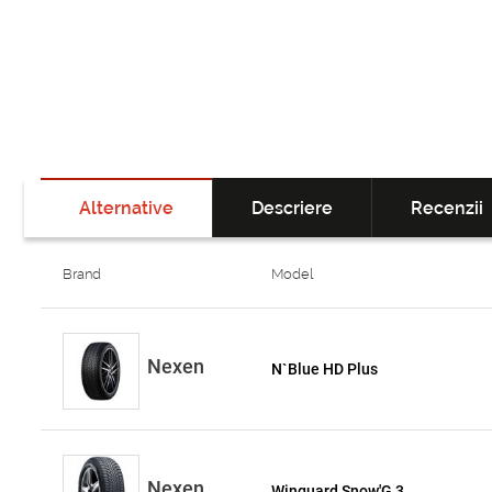
Alternative
Descriere
Recenzii
Brand
Model
Nexen
N`Blue HD Plus
Nexen
Winguard Snow'G 3