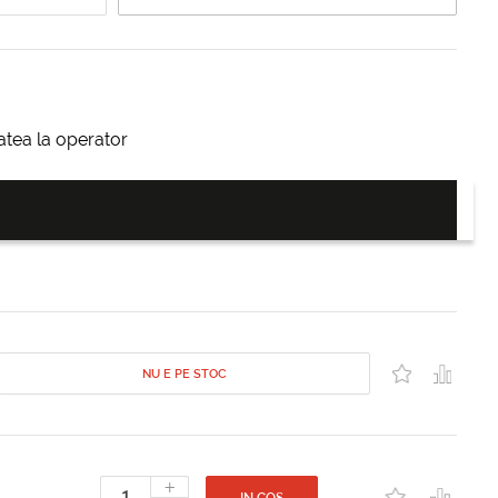
itatea la operator
NU E PE STOC
+