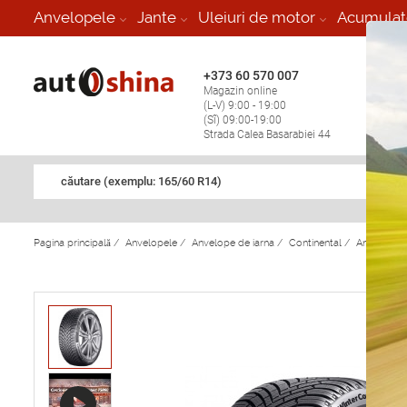
-
Anvelopele
Jante
Uleiuri de motor
Acumulat
+373 60 570 007
+373 
Magazin online
Vulcan
(L-V) 9:00 - 19:00
stop în
(Sî) 09:00-19:00
Strada Calea Basarabiei 44
căutare (exemplu: 165/60 R14)
Pagina principală
/
Anvelopele
/
Anvelope de iarna
/
Continental
/
Anvelope d