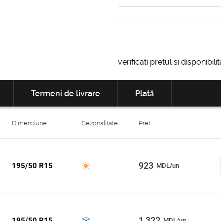
verificati pretul si disponibil
Termeni de livrare
Plată
Dimensiune
Sezonalitate
Pret
923
195/50 R15
MDL/un
1 322
195/50 R15
MDL/un