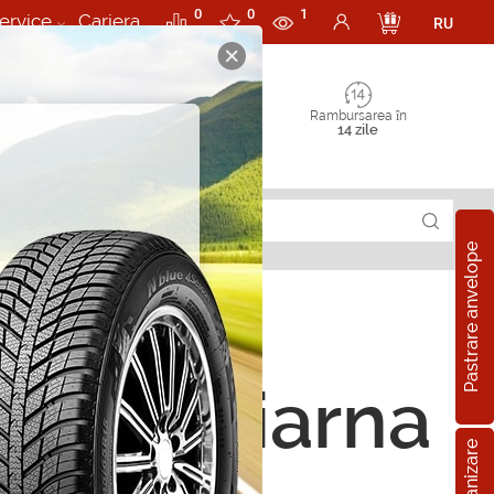
0
0
1
ervice
Cariera
RU
Rambursarea în
14 zile
Pastrare anvelope
t TS 860 195/50 R15 82H
ope de iarna