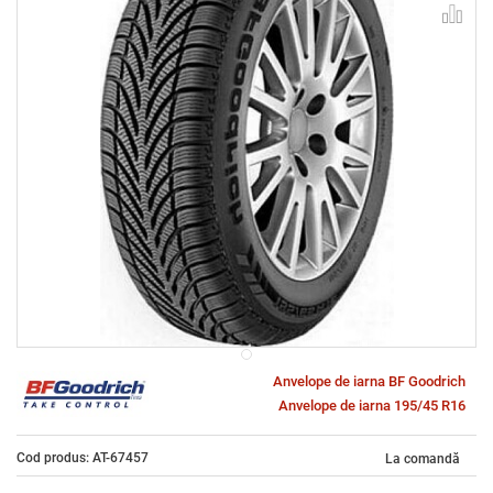
Anvelope de iarna BF Goodrich
Anvelope de iarna 195/45 R16
Cod produs: AT-67457
La comandă