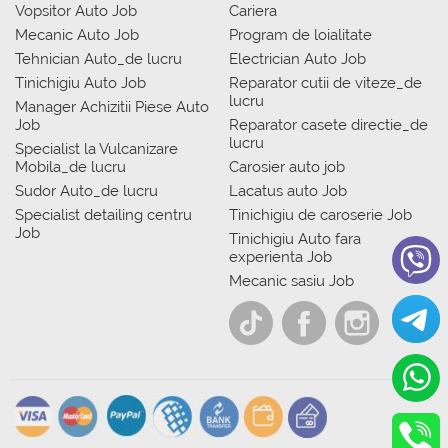
Vopsitor Auto Job
Cariera
Mecanic Auto Job
Program de loialitate
Tehnician Auto_de lucru
Electrician Auto Job
Tinichigiu Auto Job
Reparator cutii de viteze_de
lucru
Manager Achizitii Piese Auto
Job
Reparator casete directie_de
lucru
Specialist la Vulcanizare
Mobila_de lucru
Carosier auto job
Sudor Auto_de lucru
Lacatus auto Job
Specialist detailing centru
Tinichigiu de caroserie Job
Job
Tinichigiu Auto fara
experienta Job
Mecanic sasiu Job