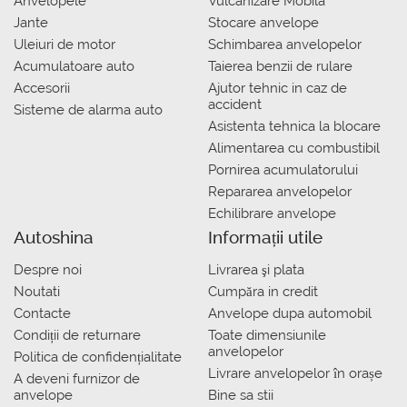
Anvelopele
Vulcanizare Mobila
Jante
Stocare anvelope
Uleiuri de motor
Schimbarea anvelopelor
Acumulatoare auto
Taierea benzii de rulare
Accesorii
Ajutor tehnic in caz de
accident
Sisteme de alarma auto
Asistenta tehnica la blocare
Alimentarea cu combustibil
Pornirea acumulatorului
Repararea anvelopelor
Echilibrare anvelope
Autoshina
Informații utile
Despre noi
Livrarea şi plata
Noutati
Сumpăra in credit
Contacte
Anvelope dupa automobil
Condiții de returnare
Toate dimensiunile
anvelopelor
Politica de confidențialitate
Livrare anvelopelor în orașe
A deveni furnizor de
anvelope
Bine sa stii