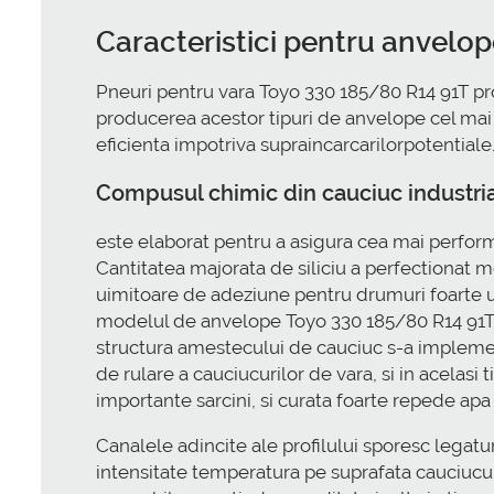
Caracteristici pentru anvelo
Pneuri pentru vara Toyo 330 185/80 R14 91T pr
producerea acestor tipuri de anvelope cel mai 
eficienta impotriva supraincarcarilorpotentiale.
Compusul chimic din cauciuc industria
este elaborat pentru a asigura cea mai perform
Cantitatea majorata de siliciu a perfectionat mob
uimitoare de adeziune pentru drumuri foarte um
modelul de anvelope Toyo 330 185/80 R14 91T s
structura amestecului de cauciuc s-a implementa
de rulare a cauciucurilor de vara, si in acelasi 
importante sarcini, si curata foarte repede apa
Canalele adincite ale profilului sporesc legat
intensitate temperatura pe suprafata cauciucul