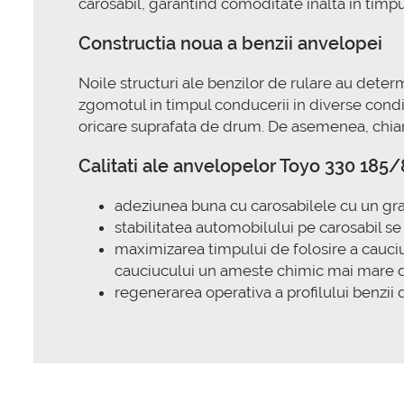
carosabil, garantind comoditate inalta in timpu
Constructia noua a benzii anvelopei
Noile structuri ale benzilor de rulare au deter
zgomotul in timpul conducerii in diverse condit
oricare suprafata de drum. De asemenea, chiar 
Calitati ale anvelopelor Toyo 330 185/
adeziunea buna cu carosabilele cu un grad i
stabilitatea automobilului pe carosabil se
maximizarea timpului de folosire a cauciuc
cauciucului un ameste chimic mai mare d
regenerarea operativa a profilului benzii d