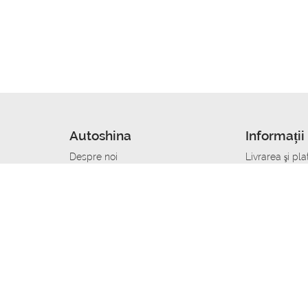
Autoshina
Informații 
Despre noi
Livrarea şi pla
Noutati
Сumpăra in cr
r
Cariera
Anvelope dup
Contacte
Toate dimensi
accident
Condiții de returnare
Livrare anvelo
care
Politica de confidențialitate
Bine sa stii
ibil
A deveni furnizor de anvelope
Program de loi
Vopsitor Auto Job
Manager Achiz
Mecanic Auto Job
Specialist la
lucru
Tehnician Auto_de lucru
Sudor Auto_de