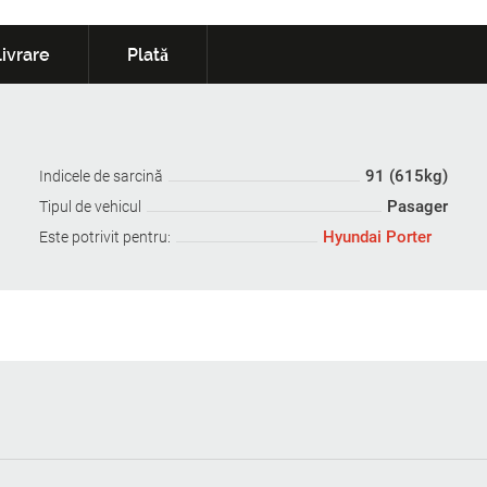
ivrare
Plată
91 (615kg)
Indicele de sarcină
Pasager
Tipul de vehicul
Hyundai Porter
Este potrivit pentru: