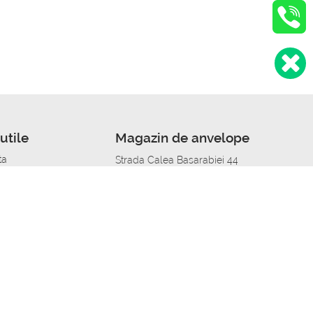
utile
Magazin de anvelope
ta
Strada Calea Basarabiei 44
edit
Service auto in Chisinau
a automobil
unile anvelopelor
Strada Calea Basarabiei 44
pelor în orașe
alitate
Aplicația Autoshina de pe telefon
itii Piese Auto Job
 Vulcanizare Mobila_de
 lucru