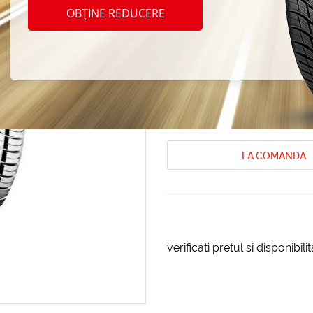
Toyo 
OBȚINE REDUCERE
R14 9
Anvelope de vara Toyo
Anvelope de
Cod produs: AT-64038
LA COMANDA
verificati pretul si disponibil