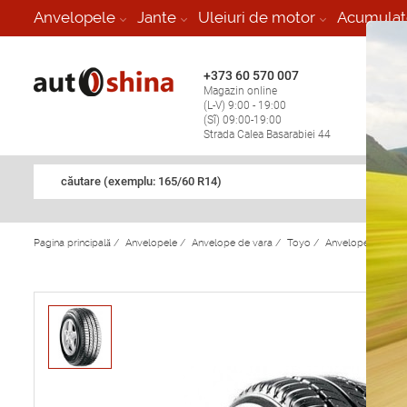
-
Anvelopele
Jante
Uleiuri de motor
Acumulat
+373 60 570 007
+373 
Magazin online
Vulcan
(L-V) 9:00 - 19:00
stop în
(Sî) 09:00-19:00
Strada Calea Basarabiei 44
căutare (exemplu: 165/60 R14)
Pagina principală
/
Anvelopele
/
Anvelope de vara
/
Toyo
/
Anvelope de var