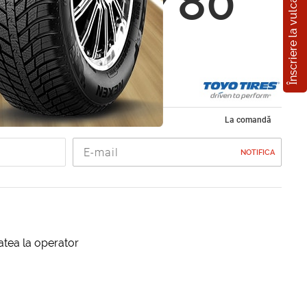
Înscriere la vulcanizare
330 185/80
1T
 vara 185/80 R14
La comandă
NOTIFICA
itatea la operator