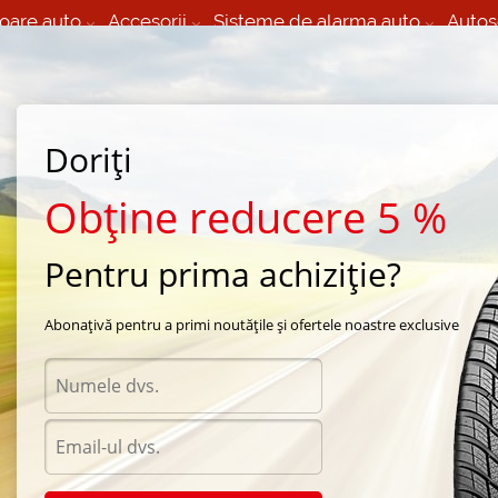
oare auto
Accesorii
Sisteme de alarma auto
Autos
60 066 000
+373 60 608 000
izare Mobila 24/7 non
Service auto in Chisinau
 toate regiunile
(L-V) 9:00 - 19:00
Doriți
(Sî) 09:00-19:00
Strada Calea Basarabiei 44
Obține reducere 5 %
Pentru prima achiziție?
a Toyo
/
330
/
Toyo 330 185/80 R14 91T
Abonațivă pentru a primi noutățile și ofertele noastre exclusive
Anvel