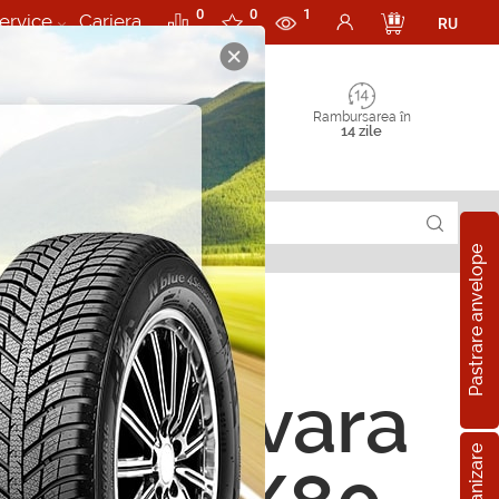
0
0
1
ervice
Cariera
RU
Rambursarea în
14 zile
Pastrare anvelope
ope de vara