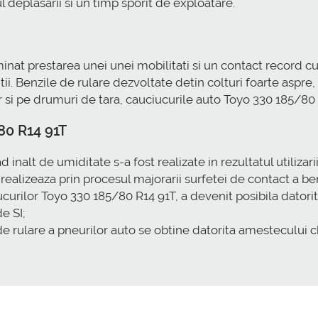
l deplasarii si un timp sporit de exploatare.
minat prestarea unei unei mobilitati si un contact record c
ii. Benzile de rulare dezvoltate detin colturi foarte aspre
si pe drumuri de tara, cauciucurile auto Toyo 330 185/80 
80 R14 91T
nalt de umiditate s-a fost realizate in rezultatul utilizarii
 realizeaza prin procesul majorarii surfetei de contact a be
urilor Toyo 330 185/80 R14 91T, a devenit posibila datorita
e SI;
e rulare a pneurilor auto se obtine datorita amestecului chi