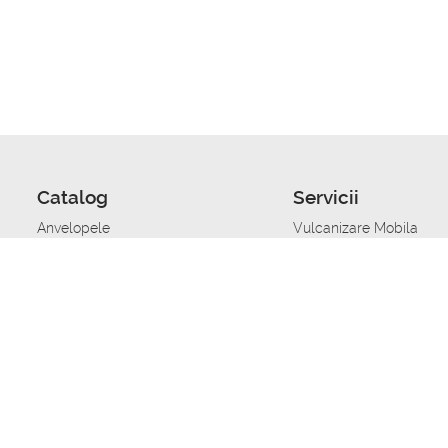
Catalog
Servicii
Anvelopele
Vulcanizare Mobila
Jante
Stocare anvelope
Uleiuri de motor
Schimbarea anvelopelo
Acumulatoare auto
Taierea benzii de rulare
Accesorii
Ajutor tehnic in caz de 
Sisteme de alarma auto
Asistenta tehnica la blo
Alimentarea cu combust
Pornirea acumulatorului
Repararea anvelopelor
Echilibrare anvelope