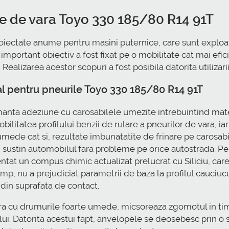
pe de vara Toyo 330 185/80 R14 91T
oiectate anume pentru masini puternice, care sunt exploat
important obiectiv a fost fixat pe o mobilitate cat mai efi
 Realizarea acestor scopuri a fost posibila datorita utilizar
l pentru pneurile Toyo 330 185/80 R14 91T
anta adeziune cu carosabilele umezite intrebuintind mater
ilitatea profilului benzii de rulare a pneurilor de vara, iar
ede cat si, rezultate imbunatatite de frinare pe carosabil
ustin automobilul fara probleme pe orice autostrada. Pent
t un compus chimic actualizat prelucrat cu Siliciu, care a
timp, nu a prejudiciat parametrii de baza la profilul cauciuc
 din suprafata de contact.
ura cu drumurile foarte umede, micsoreaza zgomotul in timp
ui. Datorita acestui fapt, anvelopele se deosebesc prin o s