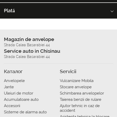
Plată
Magazin de anvelope
Strada Calea Basarabiei 44
Service auto in Chisinau
Strada Calea Basarabiei 44
Каталог
Servicii
Anvelopele
Vulcanizare Mobila
Jante
Stocare anvelope
Uleiuri de motor
Schimbarea anvelopelor
Acumulatoare auto
Taierea benzii de rulare
Accesorii
Ajutor tehnic in caz de
accident
Sisteme de alarma auto
Asistenta tehnica la blocare