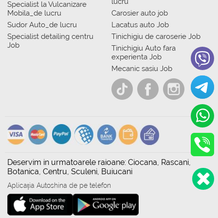
lucru
Specialist la Vulcanizare
Mobila_de lucru
Carosier auto job
Sudor Auto_de lucru
Lacatus auto Job
Specialist detailing centru
Tinichigiu de caroserie Job
Job
Tinichigiu Auto fara
experienta Job
Mecanic sasiu Job
Deservim in urmatoarele raioane: Ciocana, Rascani,
Botanica, Centru, Sculeni, Buiucani
Aplicația Autoshina de pe telefon