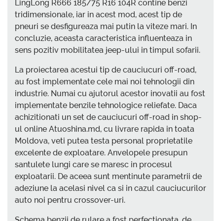
LingLong R666 185/75 R16 104R contine benzi
tridimensionale, iar in acest mod, acest tip de
pneuri se desfigureaza mai putin la viteze mari. In
concluzie, aceasta caracteristica influenteaza in
sens pozitiv mobilitatea jeep-ului in timpul sofarii.
La proiectarea acestui tip de cauciucuri off-road,
au fost implementate cele mai noi tehnologii din
industrie. Numai cu ajutorul acestor inovatii au fost
implementate benzile tehnologice reliefate. Daca
achizitionati un set de cauciucuri off-road in shop-
ul online Atuoshina.md, cu livrare rapida in toata
Moldova, veti putea testa personal proprietatile
excelente de exploatare. Anvelopele presupun
santulete lungi care se maresc in procesul
exploatarii. De aceea sunt mentinute parametrii de
adeziune la acelasi nivel ca si in cazul cauciucurilor
auto noi pentru crossover-uri.
Schema benzii de rulare a fost perfectionata, de