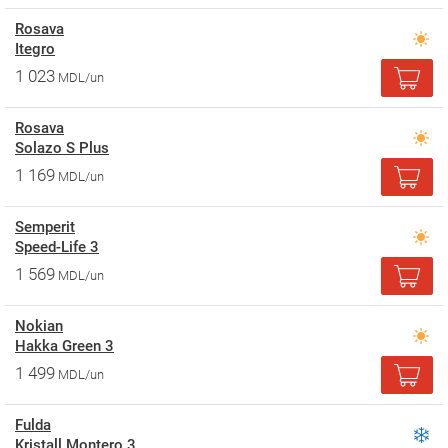
Rosava
Itegro
1 023
MDL/un
Rosava
Solazo S Plus
1 169
MDL/un
Semperit
Speed-Life 3
1 569
MDL/un
Nokian
Hakka Green 3
1 499
MDL/un
Fulda
Kristall Montero 3