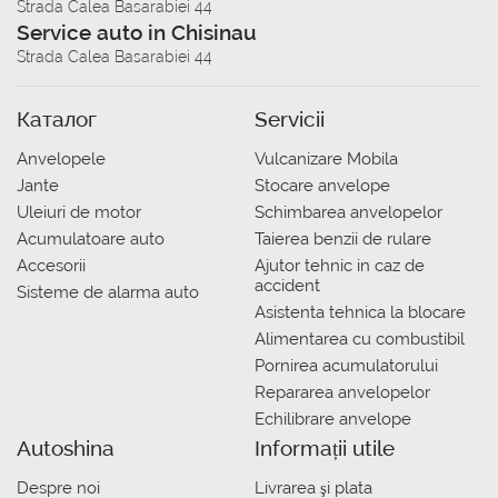
Strada Calea Basarabiei 44
Service auto in Chisinau
Strada Calea Basarabiei 44
Каталог
Servicii
Anvelopele
Vulcanizare Mobila
Jante
Stocare anvelope
Uleiuri de motor
Schimbarea anvelopelor
Acumulatoare auto
Taierea benzii de rulare
Accesorii
Ajutor tehnic in caz de
accident
Sisteme de alarma auto
Asistenta tehnica la blocare
Alimentarea cu combustibil
Pornirea acumulatorului
Repararea anvelopelor
Echilibrare anvelope
Autoshina
Informații utile
Despre noi
Livrarea şi plata