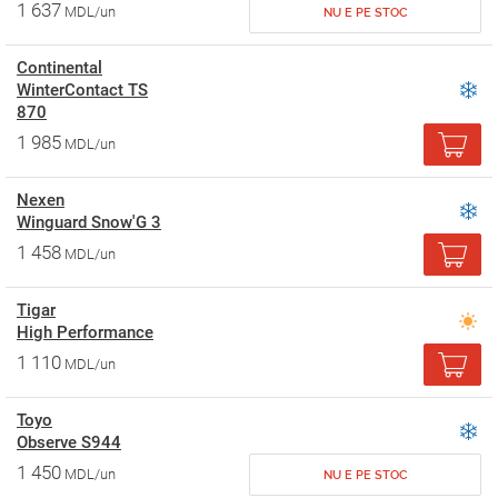
1 637
MDL/un
NU E PE STOC
Continental
WinterContact TS
870
1 985
MDL/un
Nexen
Winguard Snow'G 3
1 458
MDL/un
Tigar
High Performance
1 110
MDL/un
Toyo
Observe S944
1 450
MDL/un
NU E PE STOC