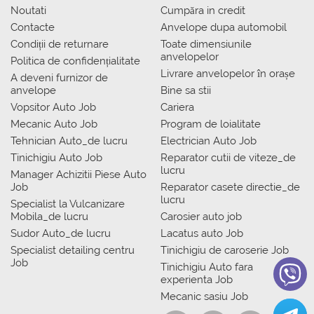
Noutati
Сumpăra in credit
Contacte
Anvelope dupa automobil
Condiții de returnare
Toate dimensiunile
anvelopelor
Politica de confidențialitate
Livrare anvelopelor în orașe
A deveni furnizor de
anvelope
Bine sa stii
Vopsitor Auto Job
Cariera
Mecanic Auto Job
Program de loialitate
Tehnician Auto_de lucru
Electrician Auto Job
Tinichigiu Auto Job
Reparator cutii de viteze_de
lucru
Manager Achizitii Piese Auto
Job
Reparator casete directie_de
lucru
Specialist la Vulcanizare
Mobila_de lucru
Carosier auto job
Sudor Auto_de lucru
Lacatus auto Job
Specialist detailing centru
Tinichigiu de caroserie Job
Job
Tinichigiu Auto fara
experienta Job
Mecanic sasiu Job