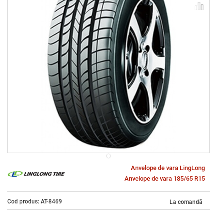
Anvelope de vara LingLong
Anvelope de vara 185/65 R15
Cod produs: AT-8469
La comandă