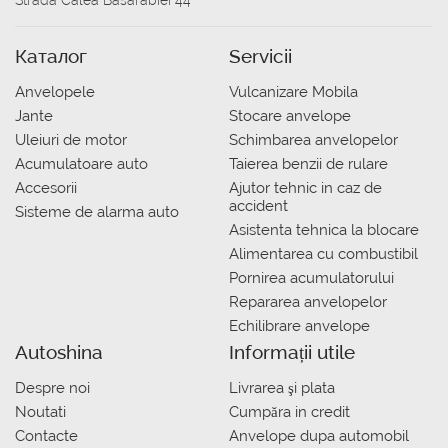
Strada Calea Basarabiei 44
Каталог
Servicii
Anvelopele
Vulcanizare Mobila
Jante
Stocare anvelope
Uleiuri de motor
Schimbarea anvelopelor
Acumulatoare auto
Taierea benzii de rulare
Accesorii
Ajutor tehnic in caz de
accident
Sisteme de alarma auto
Asistenta tehnica la blocare
Alimentarea cu combustibil
Pornirea acumulatorului
Repararea anvelopelor
Echilibrare anvelope
Autoshina
Informații utile
Despre noi
Livrarea şi plata
Noutati
Сumpăra in credit
Contacte
Anvelope dupa automobil