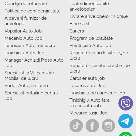
Condiții de returnare
Toate dimensiunile
anvelopelor
Politica de confidențialitate
Livrare anvelopelor în orașe
A deveni furnizor de
anvelope
Bine sa stii
Vopsitor Auto Job
Cariera
Mecanic Auto Job
Program de loialitate
Tehnician Auto_de lucru
Electrician Auto Job
Tinichigiu Auto Job
Reparator cutii de viteze_de
lucru
Manager Achizitii Piese Auto
Job
Reparator casete directie_de
lucru
Specialist la Vulcanizare
Mobila_de lucru
Carosier auto job
Sudor Auto_de lucru
Lacatus auto Job
Specialist detailing centru
Tinichigiu de caroserie Job
Job
Tinichigiu Auto fara
experienta Job
Mecanic sasiu Job