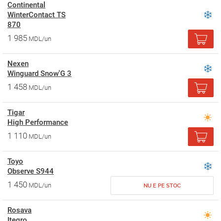
Continental
WinterContact TS
870
1 985
MDL/un
Nexen
Winguard Snow'G 3
1 458
MDL/un
Tigar
High Performance
1 110
MDL/un
Toyo
Observe S944
1 450
MDL/un
NU E PE STOC
Rosava
Itegro