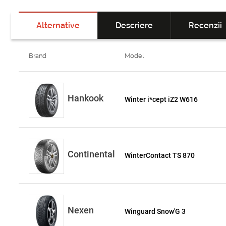
Alternative
Descriere
Recenzii
Brand
Model
Hankook
Winter i*cept iZ2 W616
Continental
WinterContact TS 870
Nexen
Winguard Snow'G 3