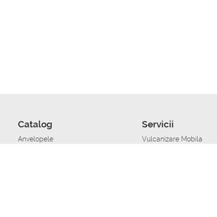
Catalog
Servicii
Anvelopele
Vulcanizare Mobila
Jante
Stocare anvelope
Uleiuri de motor
Schimbarea anvelopelo
Acumulatoare auto
Taierea benzii de rulare
Accesorii
Ajutor tehnic in caz de 
Sisteme de alarma auto
Asistenta tehnica la blo
Alimentarea cu combust
Pornirea acumulatorului