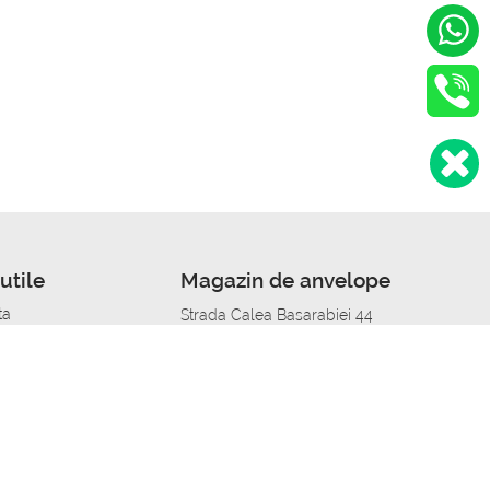
utile
Magazin de anvelope
ta
Strada Calea Basarabiei 44
edit
Service auto in Chisinau
a automobil
unile anvelopelor
Strada Calea Basarabiei 44
pelor în orașe
alitate
Aplicația Autoshina de pe telefon
itii Piese Auto Job