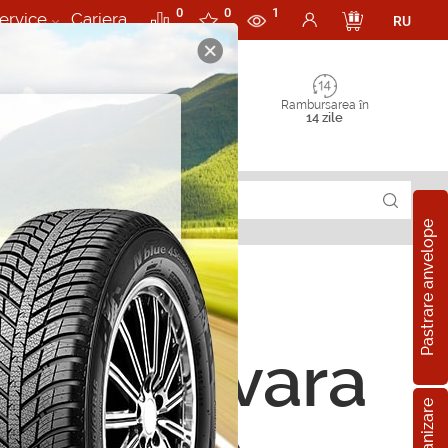
0
0
1
ervice
Cariera
RU
Rambursarea în
14 zile
Pastrare anvelope
ope de vara