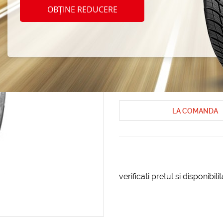
Sava 
OBȚINE REDUCERE
185/6
Anvelope de vara Sava
Anvelope de
Cod produs: AT-32709
LA COMANDA
verificati pretul si disponibil