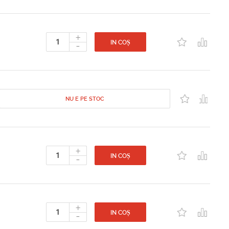
+
-
IN COȘ
NU E PE STOC
+
-
IN COȘ
+
-
IN COȘ