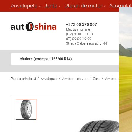
-
Anvelopele
Jante
Uleiuri de motor
Acumulat
+373 60 570 007
+373 
Magazin online
Vulcan
(L-V) 9:00 - 19:00
stop în
(Sî) 09:00-19:00
Strada Calea Basarabiei 44
căutare (exemplu: 165/60 R14)
Pagina principală
/
Anvelopele
/
Anvelope de vara
/
Sava
/
Anvelope de var