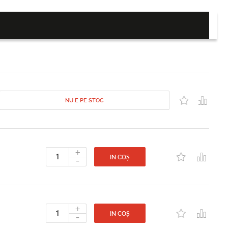
NU E PE STOC
+
-
IN COȘ
+
-
IN COȘ