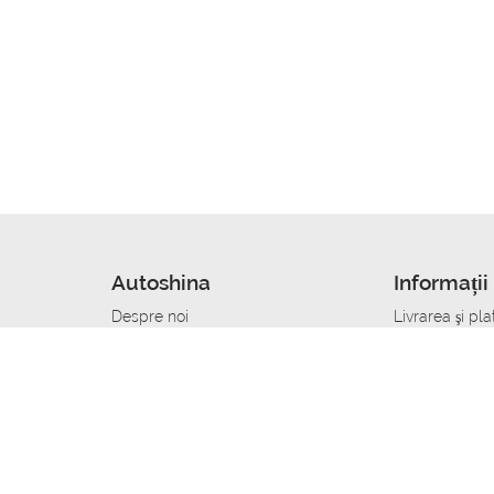
Autoshina
Informații 
Despre noi
Livrarea şi pla
Noutati
Сumpăra in cr
r
Cariera
Anvelope dup
Contacte
Toate dimensi
accident
Condiții de returnare
Livrare anvelo
care
Politica de confidențialitate
Bine sa stii
ibil
A deveni furnizor de anvelope
Program de loi
Vopsitor Auto Job
Manager Achiz