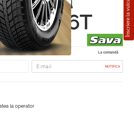
Înscriere la vulcanizare
Perfecta
5 R15 86T
 vara 185/65 R15
La comandă
NOTIFICA
itatea la operator