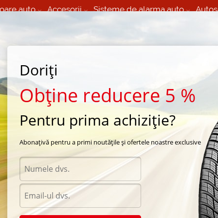
oare auto
Accesorii
Sisteme de alarma auto
Autos
60 066 000
+373 60 608 000
izare Mobila 24/7 non
Service auto in Chisinau
 toate regiunile
(L-V) 9:00 - 19:00
Doriți
(Sî) 09:00-19:00
Strada Calea Basarabiei 44
Obține reducere 5 %
Pentru prima achiziție?
a Sava
/
Perfecta
/
Sava Perfecta 185/65 R15 86T
Abonațivă pentru a primi noutățile și ofertele noastre exclusive
Anvel