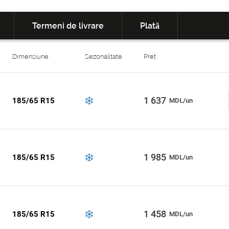
Termeni de livrare
Plată
Dimensiune
Sezonalitate
Pret
1 637
185/65 R15
MDL/un
1 985
185/65 R15
MDL/un
1 458
185/65 R15
MDL/un