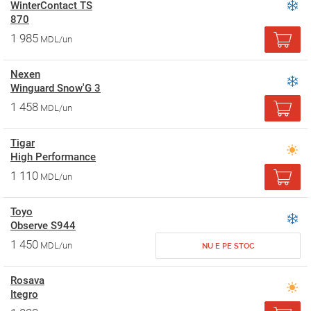
WinterContact TS
870
1 985
MDL/un
Nexen
Winguard Snow'G 3
1 458
MDL/un
Tigar
High Performance
1 110
MDL/un
Toyo
Observe S944
1 450
MDL/un
NU E PE STOC
Rosava
Itegro