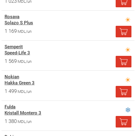
1 023
MDL/un
Rosava
Solazo S Plus
1 169
MDL/un
Semperit
Speed-Life 3
1 569
MDL/un
Nokian
Hakka Green 3
1 499
MDL/un
Fulda
Kristall Montero 3
1 380
MDL/un