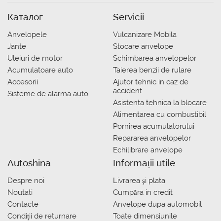
Каталог
Servicii
Anvelopele
Vulcanizare Mobila
Jante
Stocare anvelope
Uleiuri de motor
Schimbarea anvelopelor
Acumulatoare auto
Taierea benzii de rulare
Accesorii
Ajutor tehnic in caz de
accident
Sisteme de alarma auto
Asistenta tehnica la blocare
Alimentarea cu combustibil
Pornirea acumulatorului
Repararea anvelopelor
Echilibrare anvelope
Autoshina
Informații utile
Despre noi
Livrarea şi plata
Noutati
Сumpăra in credit
Contacte
Anvelope dupa automobil
Condiții de returnare
Toate dimensiunile