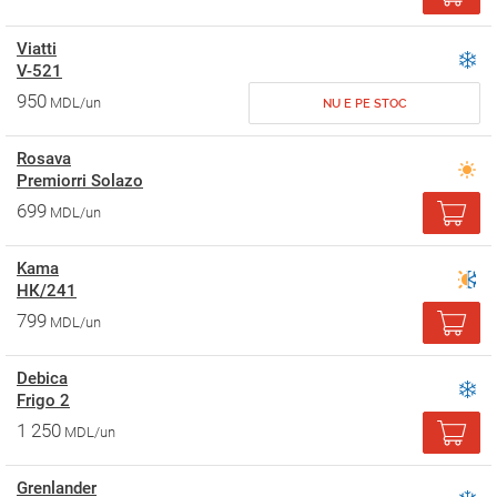
Viatti
V-521
950
MDL/un
NU E PE STOC
Rosava
Premiorri Solazo
699
MDL/un
Kama
НК/241
799
MDL/un
Debica
Frigo 2
1 250
MDL/un
Grenlander