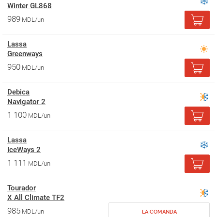
Winter GL868
989
MDL/un
Lassa
Greenways
950
MDL/un
Debica
Navigator 2
1 100
MDL/un
Lassa
IceWays 2
1 111
MDL/un
Tourador
X All Climate TF2
985
MDL/un
LA COMANDA