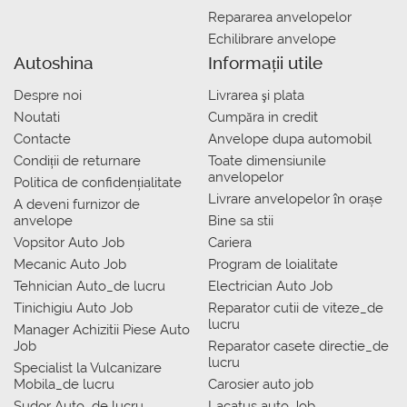
Repararea anvelopelor
Echilibrare anvelope
Autoshina
Informații utile
Despre noi
Livrarea şi plata
Noutati
Сumpăra in credit
Contacte
Anvelope dupa automobil
Condiții de returnare
Toate dimensiunile
anvelopelor
Politica de confidențialitate
Livrare anvelopelor în orașe
A deveni furnizor de
anvelope
Bine sa stii
Vopsitor Auto Job
Cariera
Mecanic Auto Job
Program de loialitate
Tehnician Auto_de lucru
Electrician Auto Job
Tinichigiu Auto Job
Reparator cutii de viteze_de
lucru
Manager Achizitii Piese Auto
Job
Reparator casete directie_de
lucru
Specialist la Vulcanizare
Mobila_de lucru
Carosier auto job
Sudor Auto_de lucru
Lacatus auto Job