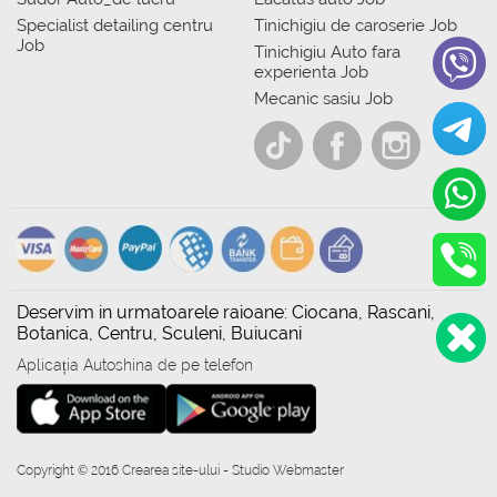
Specialist detailing centru
Tinichigiu de caroserie Job
Job
Tinichigiu Auto fara
experienta Job
Mecanic sasiu Job
Deservim in urmatoarele raioane: Ciocana, Rascani,
Botanica, Centru, Sculeni, Buiucani
Aplicația Autoshina de pe telefon
Copyright © 2016 Crearea site-ului - Studio Webmaster