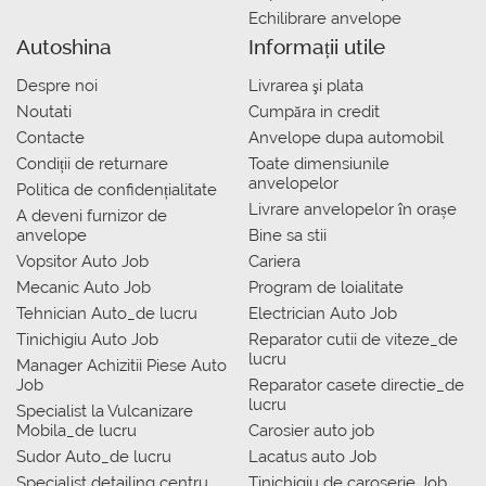
Echilibrare anvelope
Autoshina
Informații utile
Despre noi
Livrarea şi plata
Noutati
Сumpăra in credit
Contacte
Anvelope dupa automobil
Condiții de returnare
Toate dimensiunile
anvelopelor
Politica de confidențialitate
Livrare anvelopelor în orașe
A deveni furnizor de
anvelope
Bine sa stii
Vopsitor Auto Job
Cariera
Mecanic Auto Job
Program de loialitate
Tehnician Auto_de lucru
Electrician Auto Job
Tinichigiu Auto Job
Reparator cutii de viteze_de
lucru
Manager Achizitii Piese Auto
Job
Reparator casete directie_de
lucru
Specialist la Vulcanizare
Mobila_de lucru
Carosier auto job
Sudor Auto_de lucru
Lacatus auto Job
Specialist detailing centru
Tinichigiu de caroserie Job