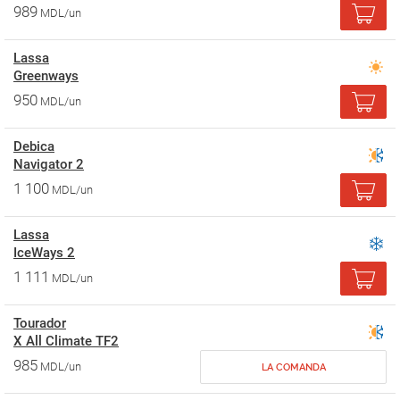
989
MDL/un
Lassa
Greenways
950
MDL/un
Debica
Navigator 2
1 100
MDL/un
Lassa
IceWays 2
1 111
MDL/un
Tourador
X All Climate TF2
985
MDL/un
LA COMANDA