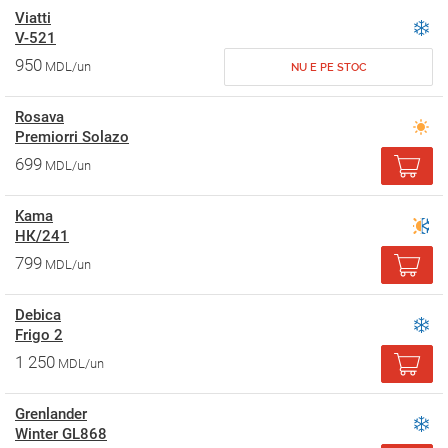
Viatti
V-521
950
MDL/un
NU E PE STOC
Rosava
Premiorri Solazo
699
MDL/un
Kama
НК/241
799
MDL/un
Debica
Frigo 2
1 250
MDL/un
Grenlander
Winter GL868