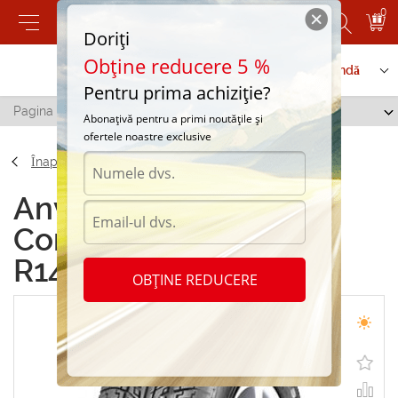
0
Doriți
Obține reducere 5 %
Contactați-ne
Serviciu de comandă
Pentru prima achiziție?
Pagina principală
/
Cordiant Sport 185/65 R14 86T
Abonațivă pentru a primi noutățile și
ofertele noastre exclusive
Înapoi
Anvelope de vara
Cordiant Sport 185/65
R14 86T
OBȚINE REDUCERE