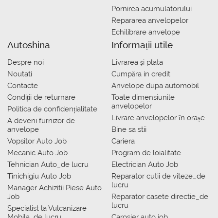
Pornirea acumulatorului
Repararea anvelopelor
Echilibrare anvelope
Autoshina
Informații utile
Despre noi
Livrarea şi plata
Noutati
Сumpăra in credit
Contacte
Anvelope dupa automobil
Condiții de returnare
Toate dimensiunile
anvelopelor
Politica de confidențialitate
Livrare anvelopelor în orașe
A deveni furnizor de
anvelope
Bine sa stii
Vopsitor Auto Job
Cariera
Mecanic Auto Job
Program de loialitate
Tehnician Auto_de lucru
Electrician Auto Job
Tinichigiu Auto Job
Reparator cutii de viteze_de
lucru
Manager Achizitii Piese Auto
Job
Reparator casete directie_de
lucru
Specialist la Vulcanizare
Mobila_de lucru
Carosier auto job