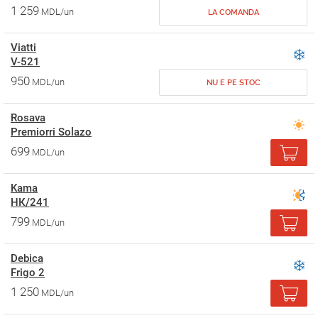
1 259
MDL/un
LA COMANDA
Viatti
V-521
950
MDL/un
NU E PE STOC
Rosava
Premiorri Solazo
699
MDL/un
Kama
НК/241
799
MDL/un
Debica
Frigo 2
1 250
MDL/un