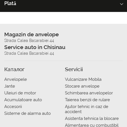
Plată
Magazin de anvelope
Strada Calea Basarabiei 44
Service auto in Chisinau
Strada Calea Basarabiei 44
Каталог
Servicii
Anvelopele
Vulcanizare Mobila
Jante
Stocare anvelope
Uleiuri de motor
Schimbarea anvelopelor
Acumulatoare auto
Taierea benzii de rulare
Accesorii
Ajutor tehnic in caz de
accident
Sisteme de alarma auto
Asistenta tehnica la blocare
Alimentarea cu combustibil