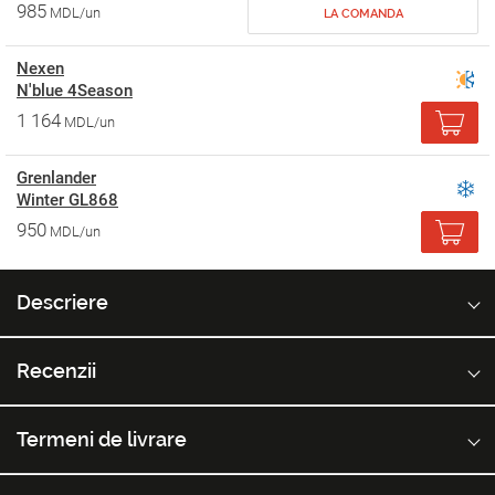
985
MDL/un
LA COMANDA
Nexen
N'blue 4Season
1 164
MDL/un
Grenlander
Winter GL868
950
MDL/un
Descriere
Recenzii
Termeni de livrare