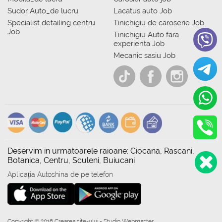
Sudor Auto_de lucru
Lacatus auto Job
Specialist detailing centru
Tinichigiu de caroserie Job
Job
Tinichigiu Auto fara
experienta Job
Mecanic sasiu Job
Deservim in urmatoarele raioane: Ciocana, Rascani,
Botanica, Centru, Sculeni, Buiucani
Aplicația Autoshina de pe telefon
Copyright © 2016 Crearea site-ului - Studio Webmaster