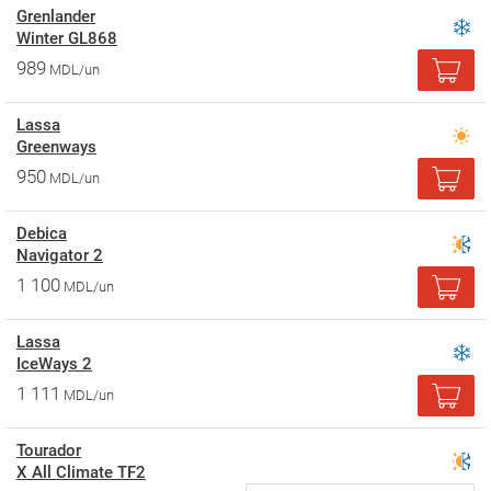
Grenlander
Winter GL868
989
MDL/un
Lassa
Greenways
950
MDL/un
Debica
Navigator 2
1 100
MDL/un
Lassa
IceWays 2
1 111
MDL/un
Tourador
X All Climate TF2