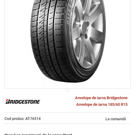
Anvelope de iarna Bridgestone
Anvelope de iarna 185/60 R15
Cod produs: AT-76514
La comandă