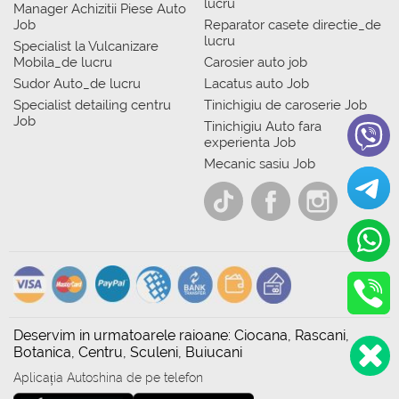
lucru
Manager Achizitii Piese Auto
Job
Reparator casete directie_de
lucru
Specialist la Vulcanizare
Mobila_de lucru
Carosier auto job
Sudor Auto_de lucru
Lacatus auto Job
Specialist detailing centru
Tinichigiu de caroserie Job
Job
Tinichigiu Auto fara
experienta Job
Mecanic sasiu Job
Deservim in urmatoarele raioane: Ciocana, Rascani,
Botanica, Centru, Sculeni, Buiucani
Aplicația Autoshina de pe telefon