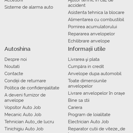
Accesorii
Ajutor tehnic in caz de
accident
Sisteme de alarma auto
Asistenta tehnica la blocare
Alimentarea cu combustibil
Pornirea acumulatorului
Repararea anvelopelor
Echilibrare anvelope
Autoshina
Informații utile
Despre noi
Livrarea şi plata
Noutati
Сumpăra in credit
Contacte
Anvelope dupa automobil
Condiții de returnare
Toate dimensiunile
anvelopelor
Politica de confidențialitate
Livrare anvelopelor în orașe
A deveni furnizor de
anvelope
Bine sa stii
Vopsitor Auto Job
Cariera
Mecanic Auto Job
Program de loialitate
Tehnician Auto_de lucru
Electrician Auto Job
Tinichigiu Auto Job
Reparator cutii de viteze_de