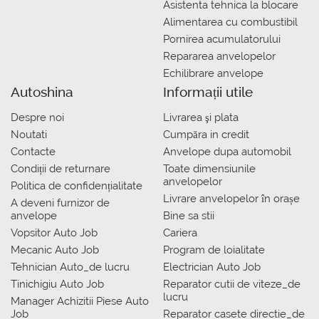
Asistenta tehnica la blocare
Alimentarea cu combustibil
Pornirea acumulatorului
Repararea anvelopelor
Echilibrare anvelope
Autoshina
Informații utile
Despre noi
Livrarea şi plata
Noutati
Сumpăra in credit
Contacte
Anvelope dupa automobil
Condiții de returnare
Toate dimensiunile
anvelopelor
Politica de confidențialitate
Livrare anvelopelor în orașe
A deveni furnizor de
anvelope
Bine sa stii
Vopsitor Auto Job
Cariera
Mecanic Auto Job
Program de loialitate
Tehnician Auto_de lucru
Electrician Auto Job
Tinichigiu Auto Job
Reparator cutii de viteze_de
lucru
Manager Achizitii Piese Auto
Job
Reparator casete directie_de