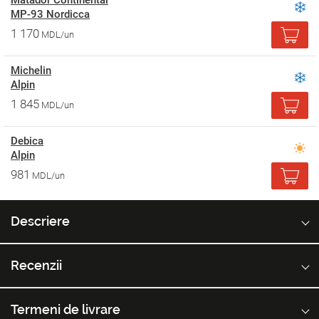
Matador Continental
MP-93 Nordicca
1 170
MDL/un
Michelin
Alpin
1 845
MDL/un
Debica
Alpin
981
MDL/un
Descriere
Recenzii
Termeni de livrare