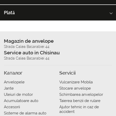
Plată
Magazin de anvelope
Strada Calea Basarabiei 44
Service auto in Chisinau
Strada Calea Basarabiei 44
Каталог
Servicii
Anvelopele
Vulcanizare Mobila
Jante
Stocare anvelope
Uleiuri de motor
Schimbarea anvelopelor
Acumulatoare auto
Taierea benzii de rulare
Accesorii
Ajutor tehnic in caz de
accident
Sisteme de alarma auto