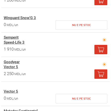
1 260
MDL/un
Winguard Snow'G 3
0
MDL/un
NU E PE STOC
Semperit
Speed-Life 3
1 910
MDL/un
Goodyear
Vector 5
2 250
MDL/un
Vector 5
0
MDL/un
NU E PE STOC