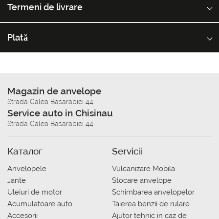
Termeni de livrare
Plată
Magazin de anvelope
Strada Calea Basarabiei 44
Service auto in Chisinau
Strada Calea Basarabiei 44
Каталог
Servicii
Anvelopele
Vulcanizare Mobila
Jante
Stocare anvelope
Uleiuri de motor
Schimbarea anvelopelor
Acumulatoare auto
Taierea benzii de rulare
Accesorii
Ajutor tehnic in caz de