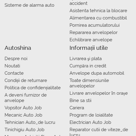
accident
Sisteme de alarma auto
Asistenta tehnica la blocare
Alimentarea cu combustibil
Pornirea acumulatorului
Repararea anvelopelor
Echilibrare anvelope
Autoshina
Informații utile
Despre noi
Livrarea şi plata
Noutati
Сumpăra in credit
Contacte
Anvelope dupa automobil
Condiții de returnare
Toate dimensiunile
anvelopelor
Politica de confidențialitate
Livrare anvelopelor în orașe
A deveni furnizor de
anvelope
Bine sa stii
Vopsitor Auto Job
Cariera
Mecanic Auto Job
Program de loialitate
Tehnician Auto_de lucru
Electrician Auto Job
Tinichigiu Auto Job
Reparator cutii de viteze_de
lucru