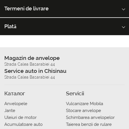
Termeni de livrare
Plată
Magazin de anvelope
Strada Calea Basarabiei 44
Service auto in Chisinau
Strada Calea Basarabiei 44
Каталог
Servicii
Anvelopele
Vulcanizare Mobila
Jante
Stocare anvelope
Uleiuri de motor
Schimbarea anvelopelor
Acumulatoare auto
Taierea benzii de rulare