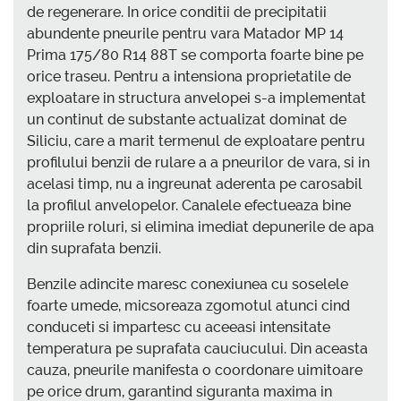
de regenerare. In orice conditii de precipitatii
abundente pneurile pentru vara Matador MP 14
Prima 175/80 R14 88T se comporta foarte bine pe
orice traseu. Pentru a intensiona proprietatile de
exploatare in structura anvelopei s-a implementat
un continut de substante actualizat dominat de
Siliciu, care a marit termenul de exploatare pentru
profilului benzii de rulare a a pneurilor de vara, si in
acelasi timp, nu a ingreunat aderenta pe carosabil
la profilul anvelopelor. Canalele efectueaza bine
propriile roluri, si elimina imediat depunerile de apa
din suprafata benzii.
Benzile adincite maresc conexiunea cu soselele
foarte umede, micsoreaza zgomotul atunci cind
conduceti si impartesc cu aceeasi intensitate
temperatura pe suprafata cauciucului. Din aceasta
cauza, pneurile manifesta o coordonare uimitoare
pe orice drum, garantind siguranta maxima in