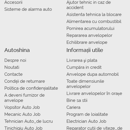
Accesorii
Ajutor tehnic in caz de
accident
Sisteme de alarma auto
Asistenta tehnica la blocare
Alimentarea cu combustibil
Pornirea acumulatorului
Repararea anvelopelor
Echilibrare anvelope
Autoshina
Informații utile
Despre noi
Livrarea şi plata
Noutati
Сumpăra in credit
Contacte
Anvelope dupa automobil
Condiții de returnare
Toate dimensiunile
anvelopelor
Politica de confidențialitate
Livrare anvelopelor în orașe
A deveni furnizor de
anvelope
Bine sa stii
Vopsitor Auto Job
Cariera
Mecanic Auto Job
Program de loialitate
Tehnician Auto_de lucru
Electrician Auto Job
Tinichigiu Auto Job
Reparator cutii de viteze_de