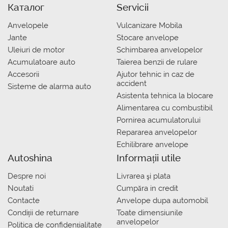
Каталог
Servicii
Anvelopele
Vulcanizare Mobila
Jante
Stocare anvelope
Uleiuri de motor
Schimbarea anvelopelor
Acumulatoare auto
Taierea benzii de rulare
Accesorii
Ajutor tehnic in caz de
accident
Sisteme de alarma auto
Asistenta tehnica la blocare
Alimentarea cu combustibil
Pornirea acumulatorului
Repararea anvelopelor
Echilibrare anvelope
Autoshina
Informații utile
Despre noi
Livrarea şi plata
Noutati
Сumpăra in credit
Contacte
Anvelope dupa automobil
Condiții de returnare
Toate dimensiunile
anvelopelor
Politica de confidențialitate