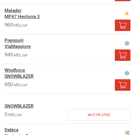
Matador
MP47 Hectorra 3
969
MDL/un
Premiorri
ViaMaggiore
949
MDL/un
Windforce
SNOWBLAZER
950
MDL/un
SNOWBLAZER
0
MDL/un
NU E PE STOC
Debica