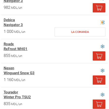
Navigator 3
982
MDL/un
Debica
Navigator 3
1 000
MDL/un
LA COMANDA
Roadx
RxFrost WH01
855
MDL/un
Nexen
Winguard Snow G3
1 160
MDL/un
Tourador
Winter Pro TSU2
835
MDL/un