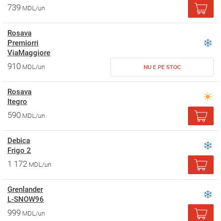
739
MDL/un
Rosava
Premiorri
ViaMaggiore
910
MDL/un
NU E PE STOC
Rosava
Itegro
590
MDL/un
Debica
Frigo 2
1 172
MDL/un
Grenlander
L-SNOW96
999
MDL/un