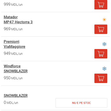
999
MDL/un
Matador
MP47 Hectorra 3
969
MDL/un
Premiorri
ViaMaggiore
949
MDL/un
Windforce
SNOWBLAZER
950
MDL/un
SNOWBLAZER
0
MDL/un
NU E PE STOC