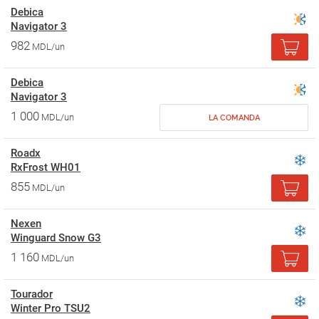
Debica
Navigator 3
982
MDL/un
Debica
Navigator 3
1 000
MDL/un
LA COMANDA
Roadx
RxFrost WH01
855
MDL/un
Nexen
Winguard Snow G3
1 160
MDL/un
Tourador
Winter Pro TSU2