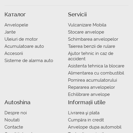
Каталог
Servicii
Anvelopele
Vulcanizare Mobila
Jante
Stocare anvelope
Uleiuri de motor
Schimbarea anvelopelor
Acumulatoare auto
Taierea benzii de rulare
Accesorii
Ajutor tehnic in caz de
accident
Sisteme de alarma auto
Asistenta tehnica la blocare
Alimentarea cu combustibil
Pornirea acumulatorului
Repararea anvelopelor
Echilibrare anvelope
Autoshina
Informații utile
Despre noi
Livrarea şi plata
Noutati
Сumpăra in credit
Contacte
Anvelope dupa automobil