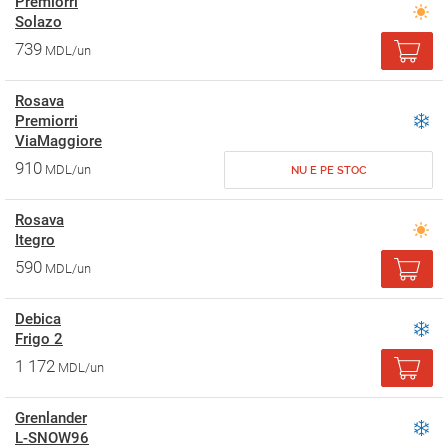
Premiorri
Solazo
739
MDL/un
Rosava
Premiorri
ViaMaggiore
910
MDL/un
NU E PE STOC
Rosava
Itegro
590
MDL/un
Debica
Frigo 2
1 172
MDL/un
Grenlander
L-SNOW96