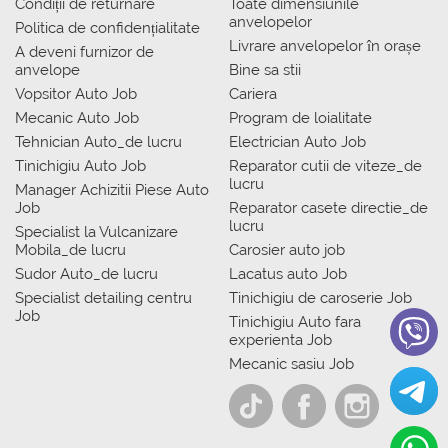
Condiții de returnare
Toate dimensiunile
anvelopelor
Politica de confidențialitate
Livrare anvelopelor în orașe
A deveni furnizor de
anvelope
Bine sa stii
Vopsitor Auto Job
Cariera
Mecanic Auto Job
Program de loialitate
Tehnician Auto_de lucru
Electrician Auto Job
Tinichigiu Auto Job
Reparator cutii de viteze_de
lucru
Manager Achizitii Piese Auto
Job
Reparator casete directie_de
lucru
Specialist la Vulcanizare
Mobila_de lucru
Carosier auto job
Sudor Auto_de lucru
Lacatus auto Job
Specialist detailing centru
Tinichigiu de caroserie Job
Job
Tinichigiu Auto fara
experienta Job
Mecanic sasiu Job