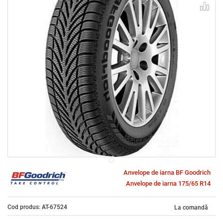
Anvelope de iarna BF Goodrich
Anvelope de iarna 175/65 R14
Cod produs: AT-67524
La comandă