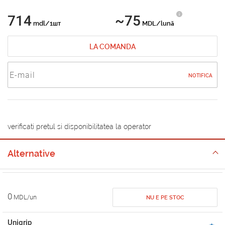
714
~75
mdl/1шт
MDL/lună
LA COMANDA
NOTIFICA
verificati pretul si disponibilitatea la operator
Alternative
0
MDL/un
NU E PE STOC
Unigrip