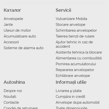
Каталог
Servicii
Anvelopele
Vulcanizare Mobila
Jante
Stocare anvelope
Uleiuri de motor
Schimbarea anvelopelor
Acumulatoare auto
Taierea benzii de rulare
Accesorii
Ajutor tehnic in caz de
accident
Sisteme de alarma auto
Asistenta tehnica la blocare
Alimentarea cu combustibil
Pornirea acumulatorului
Repararea anvelopelor
Echilibrare anvelope
Autoshina
Informații utile
Despre noi
Livrarea şi plata
Noutati
Сumpăra in credit
Contacte
Anvelope dupa automobil
Condiții de returnare
Toate dimensiunile