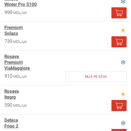
Winter Pro S100
999
MDL/un
Premiorri
Solazo
739
MDL/un
Rosava
Premiorri
ViaMaggiore
910
MDL/un
NU E PE STOC
Rosava
Itegro
590
MDL/un
Debica
Frigo 2