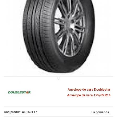
Anvelope de vara Doublestar
Anvelope de vara 175/65 R14
Cod produs: AT-160117
La comandă