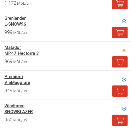
1 172
MDL/un
Grenlander
L-SNOW96
999
MDL/un
Matador
MP47 Hectorra 3
969
MDL/un
Premiorri
ViaMaggiore
949
MDL/un
Windforce
SNOWBLAZER
950
MDL/un