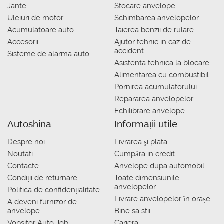
Jante
Stocare anvelope
Uleiuri de motor
Schimbarea anvelopelor
Acumulatoare auto
Taierea benzii de rulare
Accesorii
Ajutor tehnic in caz de
accident
Sisteme de alarma auto
Asistenta tehnica la blocare
Alimentarea cu combustibil
Pornirea acumulatorului
Repararea anvelopelor
Echilibrare anvelope
Autoshina
Informații utile
Despre noi
Livrarea şi plata
Noutati
Сumpăra in credit
Contacte
Anvelope dupa automobil
Condiții de returnare
Toate dimensiunile
anvelopelor
Politica de confidențialitate
Livrare anvelopelor în orașe
A deveni furnizor de
anvelope
Bine sa stii
Vopsitor Auto Job
Cariera