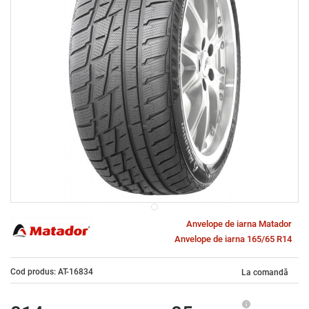
Anvelope de iarna Matador
Anvelope de iarna 165/65 R14
Cod produs: AT-16834
La comandă