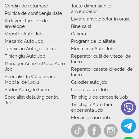
Condiții de returnare
Toate dimensiunile
anvelopelor
Politica de confidențialitate
Livrare anvelopelor în orașe
A deveni furnizor de
anvelope
Bine sa stii
Vopsitor Auto Job
Cariera
Mecanic Auto Job
Program de loialitate
Tehnician Auto_de lucru
Electrician Auto Job
Tinichigiu Auto Job
Reparator cutii de viteze_de
lucru
Manager Achizitii Piese Auto
Job
Reparator casete directie_de
lucru
Specialist la Vulcanizare
Mobila_de lucru
Carosier auto job
Sudor Auto_de lucru
Lacatus auto Job
Specialist detailing centru
Tinichigiu de caroserie Job
Job
Tinichigiu Auto fara
experienta Job
Mecanic sasiu Job