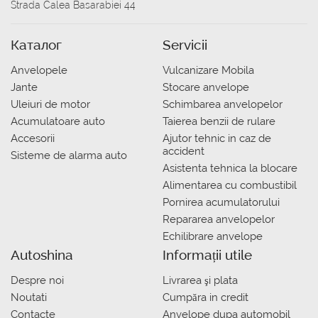
Strada Calea Basarabiei 44
Каталог
Servicii
Anvelopele
Vulcanizare Mobila
Jante
Stocare anvelope
Uleiuri de motor
Schimbarea anvelopelor
Acumulatoare auto
Taierea benzii de rulare
Accesorii
Ajutor tehnic in caz de
accident
Sisteme de alarma auto
Asistenta tehnica la blocare
Alimentarea cu combustibil
Pornirea acumulatorului
Repararea anvelopelor
Echilibrare anvelope
Autoshina
Informații utile
Despre noi
Livrarea şi plata
Noutati
Сumpăra in credit
Contacte
Anvelope dupa automobil