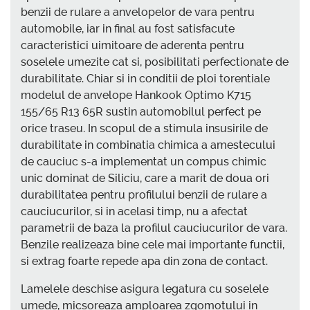
benzii de rulare a anvelopelor de vara pentru
automobile, iar in final au fost satisfacute
caracteristici uimitoare de aderenta pentru
soselele umezite cat si, posibilitati perfectionate de
durabilitate. Chiar si in conditii de ploi torentiale
modelul de anvelope Hankook Optimo K715
155/65 R13 65R sustin automobilul perfect pe
orice traseu. In scopul de a stimula insusirile de
durabilitate in combinatia chimica a amestecului
de cauciuc s-a implementat un compus chimic
unic dominat de Siliciu, care a marit de doua ori
durabilitatea pentru profilului benzii de rulare a
cauciucurilor, si in acelasi timp, nu a afectat
parametrii de baza la profilul cauciucurilor de vara.
Benzile realizeaza bine cele mai importante functii,
si extrag foarte repede apa din zona de contact.
Lamelele deschise asigura legatura cu soselele
umede, micsoreaza amploarea zgomotului in