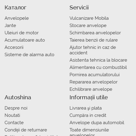
Каталог
Servicii
Anvelopele
Vulcanizare Mobila
Jante
Stocare anvelope
Uleiuri de motor
Schimbarea anvelopelor
Acumulatoare auto
Taierea benzii de rulare
Accesorii
Ajutor tehnic in caz de
accident
Sisteme de alarma auto
Asistenta tehnica la blocare
Alimentarea cu combustibil
Pornirea acumulatorului
Repararea anvelopelor
Echilibrare anvelope
Autoshina
Informații utile
Despre noi
Livrarea şi plata
Noutati
Сumpăra in credit
Contacte
Anvelope dupa automobil
Condiții de returnare
Toate dimensiunile
anvelopelor