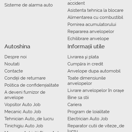
accident
Sisteme de alarma auto
Asistenta tehnica la blocare
Alimentarea cu combustibil
Pornirea acumulatorului
Repararea anvelopelor
Echilibrare anvelope
Autoshina
Informații utile
Despre noi
Livrarea şi plata
Noutati
Сumpăra in credit
Contacte
Anvelope dupa automobil
Condiții de returnare
Toate dimensiunile
anvelopelor
Politica de confidențialitate
Livrare anvelopelor în orașe
A deveni furnizor de
anvelope
Bine sa stii
Vopsitor Auto Job
Cariera
Mecanic Auto Job
Program de loialitate
Tehnician Auto_de lucru
Electrician Auto Job
Tinichigiu Auto Job
Reparator cutii de viteze_de
lucru