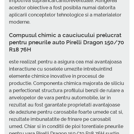
impotriva supraincarcariloreventuale. Atingerea
acestor obiective a fost posibila numai datorita
aplicarii conceptelor tehnologice si a materialelor
moderne.
Compusul chimic a cauciucului prelucrat
pentru pneurile auto Pirelli Dragon 150/70
R18 76H
este realizat pentru a asigura cea mai avantajoasa
interactiune cu soselele umezite intrebuintind
elemente chimice inovative in procesul de
productie. Componenta chimica majorata de siliciu
a perfectionat structura profilului benzii de rulare a
anvelopelor de vara pentru automobile, iar in
rezultat au fost garantate proprietati avantajoase
de adeziune pentru carosabile foarte umede cat si,
rezultate imbunatatite de frinare pe carosabil
umed. Chiar si in conditii de ploi torentiale pneurile
pentru vara Pirelli Dragon 150/70 R18 76H sustin