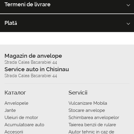
Termeni de livrare
Plată
Magazin de anvelope
Strada Calea Basarabiei 44
Service auto in Chisinau
Strada Calea Basarabiei 44
Каталог
Servicii
Anvelopele
Vulcanizare Mobila
Jante
Stocare anvelope
Uleiuri de motor
Schimbarea anvelopelor
Acumulatoare auto
Taierea benzii de rulare
Accesorii
Ajutor tehnic in caz de