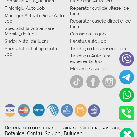
Tehnician Auto_de lucru
Electrician Auto Job
Tinichigiu Auto Job
Reparator cutii de viteze_de
lucru
Manager Achizitii Piese Auto
Job
Reparator casete directie_de
lucru
Specialist la Vulcanizare
Mobila_de lucru
Carosier auto job
Sudor Auto_de lucru
Lacatus auto Job
Specialist detailing centru
Tinichigiu de caroserie Job
Job
Tinichigiu Auto fara
experienta Job
Mecanic sasiu Job
Deservim in urmatoarele raioane: Ciocana, Rascani,
Botanica, Centru, Sculeni, Buiucani