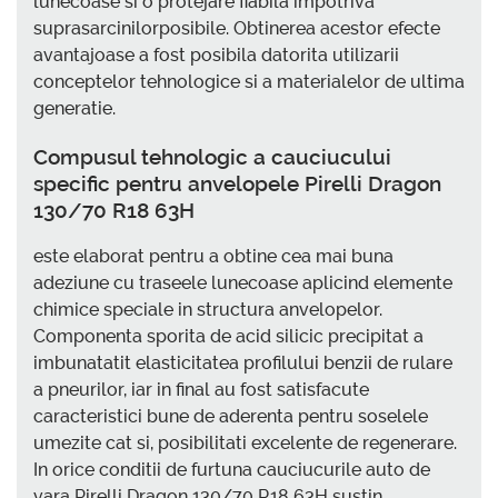
lunecoase si o protejare fiabila impotriva
suprasarcinilorposibile. Obtinerea acestor efecte
avantajoase a fost posibila datorita utilizarii
conceptelor tehnologice si a materialelor de ultima
generatie.
Compusul tehnologic a cauciucului
specific pentru anvelopele Pirelli Dragon
130/70 R18 63H
este elaborat pentru a obtine cea mai buna
adeziune cu traseele lunecoase aplicind elemente
chimice speciale in structura anvelopelor.
Componenta sporita de acid silicic precipitat a
imbunatatit elasticitatea profilului benzii de rulare
a pneurilor, iar in final au fost satisfacute
caracteristici bune de aderenta pentru soselele
umezite cat si, posibilitati excelente de regenerare.
In orice conditii de furtuna cauciucurile auto de
vara Pirelli Dragon 130/70 R18 63H sustin