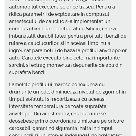
automobilul excelent pe orice traseu. Pentru a
ridica parametrii de exploatare in compusul
amestecului de cauciuc s-a implementat un
compus chimic unic prelucrat cu Siliciu, care a
imbunatatit durabilitatea pentru profilului benzii de
rulare a cauciucurilor, si in acelasi timp, nu a
ingreunat parametrii de baza la profilul anvelopelor
auto. Canalele executa bine cele mai importante
sarcini, si extrag momentan depunerile de apa din
suprafata benzii.
Lamelele profilului maresc conexiunea cu
drumurile umede, diminueaza nivelul de zgomot in
timpul sofatului si repartizeaza cu aceeasi
intensitate temperatura pe toata suprafata
anvelopei. Din acest motiv, cauciucurile se
deosebesc prin o coordonare uimitoare pe oricare
carosabil, garantind siguranta inalta in timpul
conducerii si un interval indelungat de exploatare.