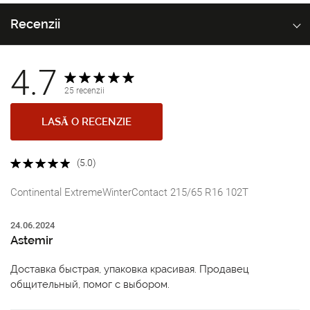
Recenzii
4.7
25 recenzii
LASĂ O RECENZIE
(5.0)
Continental ExtremeWinterContact 215/65 R16 102T
24.06.2024
Astemir
Доставка быстрая, упаковка красивая. Продавец
общительный, помог с выбором.