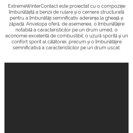
ExtremeWinterContact este proiectat cu o compoziție
îmbunătățită a benzii de rulare și o cernere structurată
pentru a îmbunătăți semnificativ aderența la gheață și
zăpadă. Anvelopa oferă, de asemenea, o îmbunătățire
notabilă a caracteristicilor pe un drum umed, o
economie excelentă de combustibil, o uzură sporită și un
confort sporit al călătoriei, precum și o îmbunătățire
semnificativă a caracteristicilor pe un drum uscat.