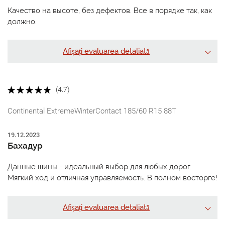
Качество на высоте, без дефектов. Все в порядке так, как
должно.
Afișați evaluarea detaliată
(4.7)
Continental ExtremeWinterContact 185/60 R15 88T
19.12.2023
Бахадур
Данные шины - идеальный выбор для любых дорог.
Мягкий ход и отличная управляемость. В полном восторге!
Afișați evaluarea detaliată