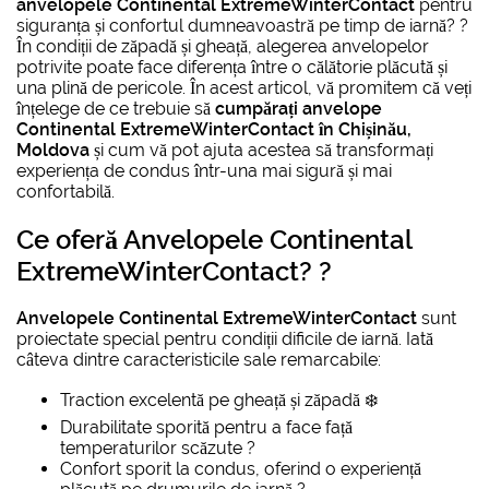
anvelopele Continental ExtremeWinterContact
pentru
siguranța și confortul dumneavoastră pe timp de iarnă? ?
În condiții de zăpadă și gheață, alegerea anvelopelor
potrivite poate face diferența între o călătorie plăcută și
una plină de pericole. În acest articol, vă promitem că veți
înțelege de ce trebuie să
cumpărați anvelope
Continental ExtremeWinterContact în Chișinău,
Moldova
și cum vă pot ajuta acestea să transformați
experiența de condus într-una mai sigură și mai
confortabilă.
Ce oferă
Anvelopele Continental
ExtremeWinterContact
? ?️
Anvelopele Continental ExtremeWinterContact
sunt
proiectate special pentru condiții dificile de iarnă. Iată
câteva dintre caracteristicile sale remarcabile:
Traction excelentă pe gheață și zăpadă ❄️
Durabilitate sporită pentru a face față
temperaturilor scăzute ?️
Confort sporit la condus, oferind o experiență