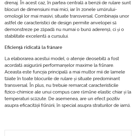
drenaj. În acest caz, în partea centrală a benzii de rulare sunt
blocuri de dimensiuni mai mici, iar în zonele umărului-
omologii lor mai masivi, situate transversal. Combinația unor
astfel de caracteristici de design permite anvelopei să
demonstreze pe zăpadă nu numai o bună aderență, ci și o
stabilitate excelentă a cursului.
Eficiență ridicată la frânare
La elaborarea acestui model, o atenție deosebită a fost
acordată asigurării performanțelor maxime la frânare.
Aceasta este funcția principală a mai multor mii de lamele
tăiate în toate blocurile de rulare și situate predominant
transversal. În plus, nu trebuie remarcat caracteristicile
fizico-chimice ale unui compus care rămâne elastic chiar și la
temperaturi scăzute. De asemenea, are un efect pozitiv
asupra eficacității frânării, în special asupra straturilor de iarnă.