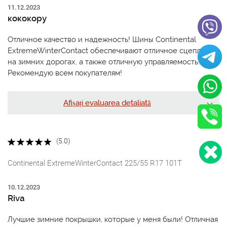
11.12.2023
кококору
Отличное качество и надежность! Шины Continental
ExtremeWinterContact обеспечивают отличное сцепление
на зимних дорогах, а также отличную управляемость.
Рекомендую всем покупателям!
Afișați evaluarea detaliată
(5.0)
Continental ExtremeWinterContact 225/55 R17 101T
10.12.2023
Riva
Лучшие зимние покрышки, которые у меня были! Отличная