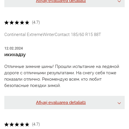
Afișați evaluarea detaliată
(4.7)
Continental ExtremeWinterContact 185/60 R15 88T
12.02.2024
икихадзу
Отличные зимние шины! Прошли испытание на ледяной
дороге с отличными результатами. На снегу себя тоже
показали отлично. Рекомендую всем, кто любит
безопасные поездки зимой.
Afișați evaluarea detaliată
(4.7)