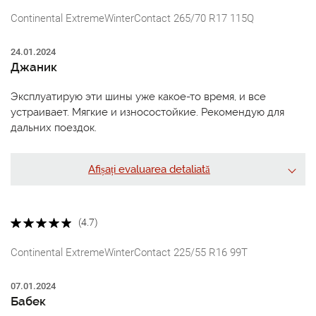
Continental ExtremeWinterContact 265/70 R17 115Q
24.01.2024
Джаник
Эксплуатирую эти шины уже какое-то время, и все
устраивает. Мягкие и износостойкие. Рекомендую для
дальних поездок.
Afișați evaluarea detaliată
(4.7)
Continental ExtremeWinterContact 225/55 R16 99T
07.01.2024
Бабек