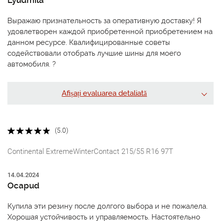
Выражаю признательность за оперативную доставку! Я
удовлетворен каждой приобретенной приобретением на
данном ресурсе. Квалифицированные советы
содействовали отобрать лучшие шины для моего
автомобиля. ?
Afișați evaluarea detaliată
(5.0)
Continental ExtremeWinterContact 215/55 R16 97T
14.04.2024
Ocapud
Купила эти резину после долгого выбора и не пожалела.
Хорошая устойчивость и управляемость. Настоятельно