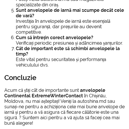
specializate din oraș.
Sunt anvelopele de iarnă mai scumpe decât cele
de vară?
Investiția în anvelopele de iarnă este esențială
pentru siguranță, dar prețurile au devenit
competitive.
Cum să întrețin corect
anvelopele?
Verificați periodic presiunea și adâncimea șanțurilor.
Cât de important este să schimbi anvelopele la
timp?
Este vital pentru securitatea și performanța
vehiculului dvs.
Concluzie
Acum că știți cât de importante sunt
anvelopele
Continental ExtremeWinterContact
în Chișinău,
Moldova, nu mai așteptați! Veniți la autoshina.md sau
sunați-ne pentru a achiziționa cele mai bune anvelope de
iarnă și pentru a vă asigura că fiecare călătorie este una
sigură. ? Suntem aici pentru a vă ajuta să faceți cea mai
bună alegere!