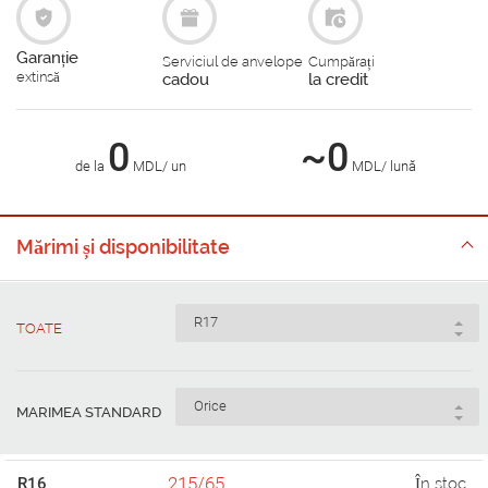
Garanție
Serviciul de anvelope
Cumpărați
extinsă
cadou
la credit
0
~0
de la
MDL/ un
MDL/ lună
Mărimi și disponibilitate
TOATE
MARIMEA STANDARD
215/65
R16
În stoc