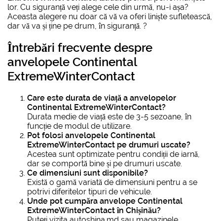
lor. Cu siguranță veți alege cele din urmă, nu-i așa?
Aceasta alegere nu doar că vă va oferi liniște sufletească,
dar vă va și ține pe drum, în siguranță. ?
Întrebări frecvente despre
anvelopele Continental
ExtremeWinterContact
Care este durata de viață a
anvelopelor
Continental ExtremeWinterContact
?
Durata medie de viață este de 3-5 sezoane, în
funcție de modul de utilizare.
Pot folosi
anvelopele Continental
ExtremeWinterContact
pe drumuri uscate?
Acestea sunt optimizate pentru condiții de iarnă,
dar se comportă bine și pe drumuri uscate.
Ce dimensiuni sunt disponibile?
Există o gamă variată de dimensiuni pentru a se
potrivi diferitelor tipuri de vehicule.
Unde pot
cumpăra anvelope Continental
ExtremeWinterContact
în Chișinău?
Puteți vizita autoshina.md sau magazinele