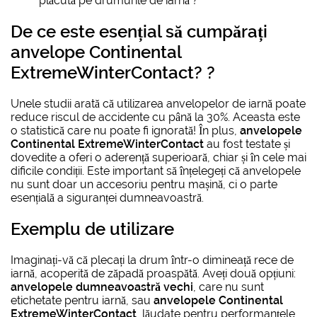
plăcută pe drumurile de iarnă ?
De ce este esențial să
cumpărați
anvelope Continental
ExtremeWinterContact
? ?
Unele studii arată că utilizarea anvelopelor de iarnă poate
reduce riscul de accidente cu până la 30%. Aceasta este
o statistică care nu poate fi ignorată! În plus,
anvelopele
Continental ExtremeWinterContact
au fost testate și
dovedite a oferi o aderență superioară, chiar și în cele mai
dificile condiții. Este important să înțelegeți că anvelopele
nu sunt doar un accesoriu pentru mașină, ci o parte
esențială a siguranței dumneavoastră.
Exemplu de utilizare
Imaginați-vă că plecați la drum într-o dimineață rece de
iarnă, acoperită de zăpadă proaspătă. Aveți două opțiuni:
anvelopele dumneavoastră vechi
, care nu sunt
etichetate pentru iarnă, sau
anvelopele Continental
ExtremeWinterContact
, lăudate pentru performanțele