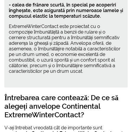
- calea de frânare scurtă, în special pe acoperiri
înghețate, este asigurată prin numeroase lamele și
compusul elastic la temperaturi scăzute.
ExtremeWinterContact este proiectat cu o
compoziție îmbunătățită a benzii de rulare și o
cernere structurată pentru a îmbunătăți semnificativ
aderența la gheață și zăpadă. Anvelopa oferă, de
asemenea, o îmbunătățire notabilă a caracteristicilor
pe un drum umed, o economie excelentă de
combustibil, o uzură sporită și un confort sporit al
călătoriei, precum și o îmbunătățire semnificativă a
caracteristicilor pe un drum uscat.
Întrebarea care contează: De ce să
alegeți
anvelope Continental
ExtremeWinterContact
?
V-ați întrebat vreodată cât de importante sunt