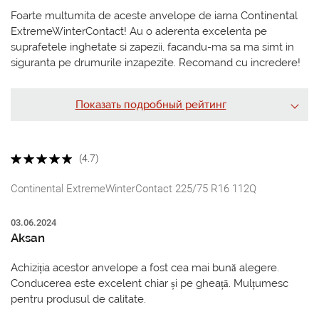
Foarte multumita de aceste anvelope de iarna Continental
ExtremeWinterContact! Au o aderenta excelenta pe
suprafetele inghetate si zapezii, facandu-ma sa ma simt in
siguranta pe drumurile inzapezite. Recomand cu incredere!
Показать подробный рейтинг
(4.7)
Continental ExtremeWinterContact 225/75 R16 112Q
03.06.2024
Aksan
Achiziția acestor anvelope a fost cea mai bună alegere.
Conducerea este excelent chiar și pe gheață. Mulțumesc
pentru produsul de calitate.