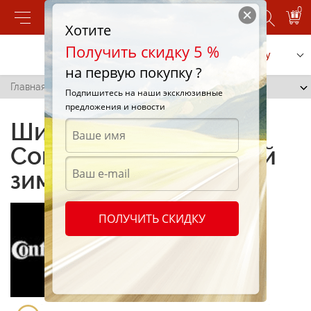
0
Хотите
Получить скидку 5 %
Позвонить
Заказать услугу
на первую покупку ?
Главная
/
ExtremeWinterContact
Подпишитесь на наши эксклюзивные
предложения и новости
Шины Extreme Winter
Contact для надежной
зимней езды
ПОЛУЧИТЬ СКИДКУ