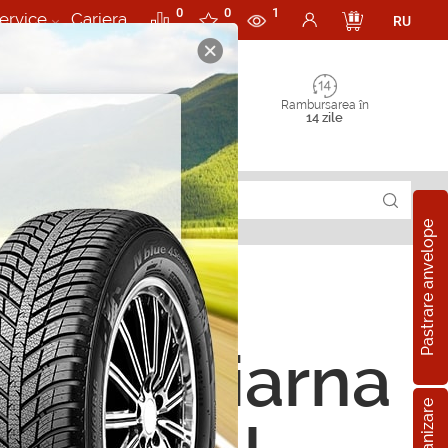
0
0
1
ervice
Cariera
RU
Rambursarea în
14 zile
Pastrare anvelope
act TS 800 FR 155/60 R15 74 T
ope de iarna