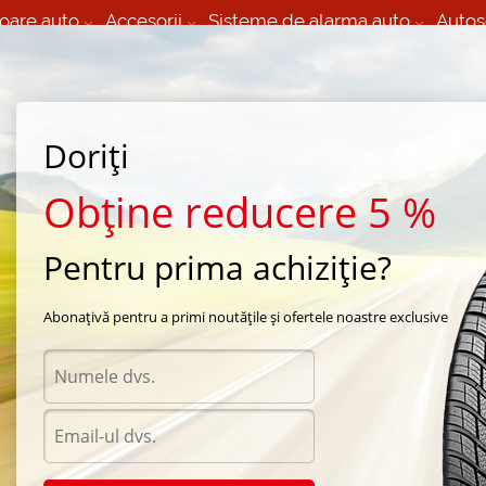
oare auto
Accesorii
Sisteme de alarma auto
Autos
60 066 000
+373 60 608 000
izare Mobila 24/7 non
Service auto in Chisinau
 toate regiunile
(L-V) 9:00 - 19:00
Doriți
(Sî) 09:00-19:00
Strada Calea Basarabiei 44
Obține reducere 5 %
Pentru prima achiziție?
e iarna Continental
/
Continental ContiWinterContact
/
CONTINENTAL ContiWinterCont
Abonațivă pentru a primi noutățile și ofertele noastre exclusive
Anvel