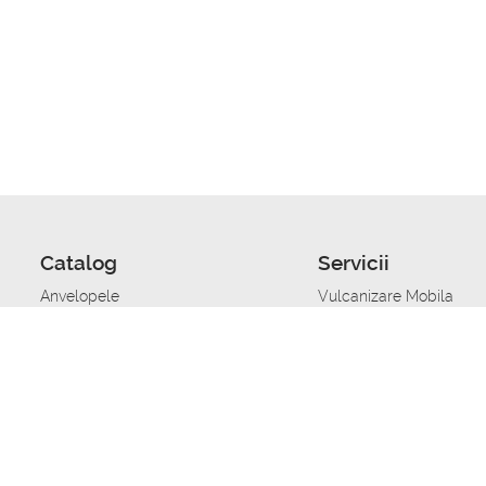
Catalog
Servicii
Anvelopele
Vulcanizare Mobila
Jante
Stocare anvelope
Uleiuri de motor
Schimbarea anvelopelo
Acumulatoare auto
Taierea benzii de rulare
Accesorii
Ajutor tehnic in caz de 
Sisteme de alarma auto
Asistenta tehnica la blo
Alimentarea cu combust
Pornirea acumulatorului