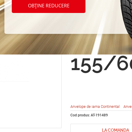
CONT
OBȚINE REDUCERE
Conti
ct TS 
155/6
Anvelope de iarna Continental
Anve
Cod produs: AT-191489
LA COMANDA