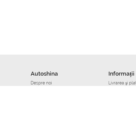
Autoshina
Informații 
Despre noi
Livrarea şi pla
Noutati
Сumpăra in cr
r
Cariera
Anvelope dup
Contacte
Toate dimensi
accident
Condiții de returnare
Livrare anvelo
care
Politica de confidențialitate
Bine sa stii
ibil
A deveni furnizor de anvelope
Program de loi
Vopsitor Auto Job
Manager Achiz