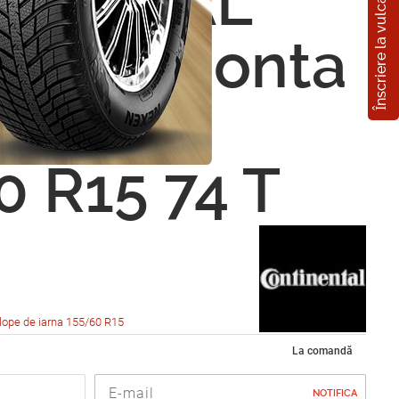
Înscriere la vulcanizare
INENTAL
WinterConta
800 FR
0 R15 74 T
lope de iarna 155/60 R15
La comandă
NOTIFICA