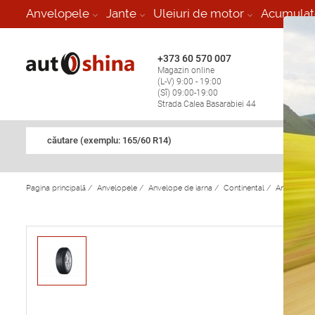
-
Anvelopele
Jante
Uleiuri de motor
Acumulat
+373 60 570 007
+373 
Magazin online
Vulcan
(L-V) 9:00 - 19:00
stop în
(Sî) 09:00-19:00
Strada Calea Basarabiei 44
căutare (exemplu: 165/60 R14)
Pagina principală
/
Anvelopele
/
Anvelope de iarna
/
Continental
/
Anvelope d