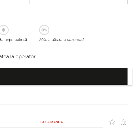
Garanție extinsă
20% la păstrare sezonieră
itatea la operator
LA COMANDA