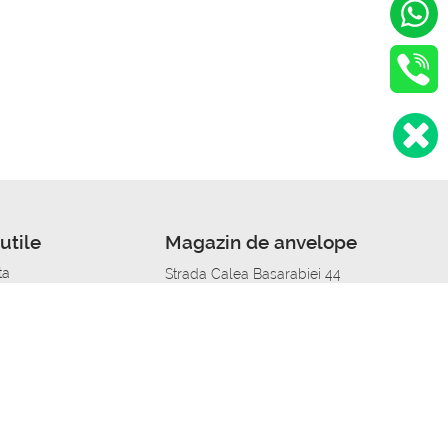
utile
Magazin de anvelope
ta
Strada Calea Basarabiei 44
edit
Service auto in Chisinau
a automobil
unile anvelopelor
Strada Calea Basarabiei 44
pelor în orașe
alitate
Aplicația Autoshina de pe telefon
itii Piese Auto Job