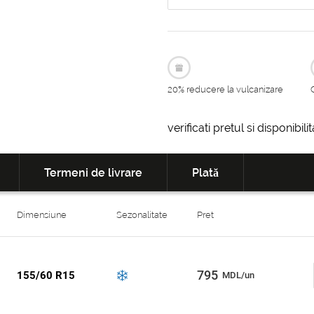
20% reducere la vulcanizare
verificati pretul si disponibil
Termeni de livrare
Plată
Dimensiune
Sezonalitate
Pret
795
155/60 R15
MDL/un